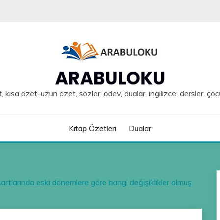
ARABULOKU
, kısa özet, uzun özet, sözler, ödev, dualar, ingilizce, dersler, çoc
Kitap Özetleri
Dualar
rtlarında eski dönemlere göre hangi değişiklikler olmuş