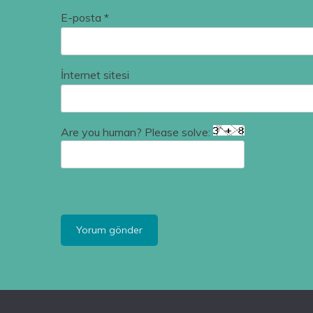
E-posta
*
İnternet sitesi
Are you human? Please solve: