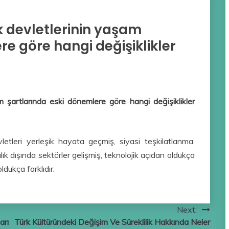
 devletlerinin yaşam
e göre hangi değişiklikler
şartlarında eski dönemlere göre hangi değişiklikler
leri yerleşik hayata geçmiş, siyasi teşkilatlanma,
lık dışında sektörler gelişmiş, teknolojik açıdan oldukça
ldukça farklıdır.
Next:
arı
Türk Kültüründeki Değişim Ve Süreklilik Hakkında Neler