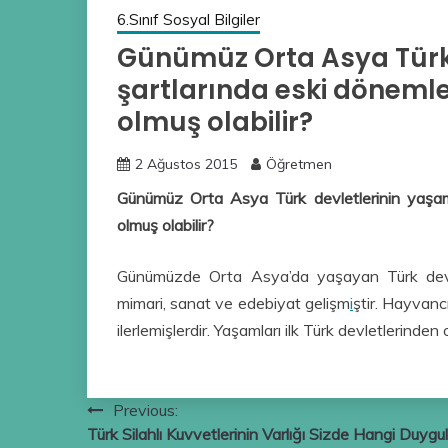
6.Sınıf Sosyal Bilgiler
Günümüz Orta Asya Türk
şartlarında eski dönemler
olmuş olabilir?
2 Ağustos 2015
Öğretmen
Günümüz Orta Asya Türk devletlerinin yaşam 
olmuş olabilir?
Günümüzde Orta Asya’da yaşayan Türk devlet
mimari, sanat ve edebiyat gelişm
i
ştir. Hayvancı
ilerlemişlerdir. Yaşamları ilk Türk devletlerinden o
Yazı
Previous:
Türk Silahlı Kuvvetlerinin Varlığı Sizde Hangi Duygul