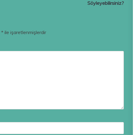
Söyleyebilirsiniz?
r
*
ile işaretlenmişlerdir