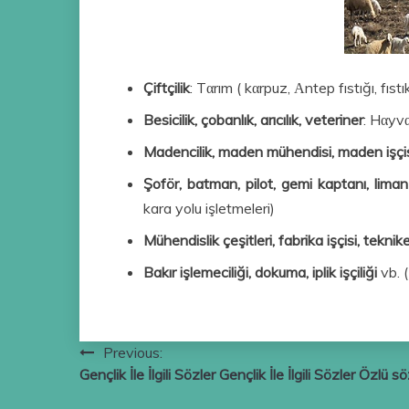
Çiftçilik
: Tαrım ( kαrpuz, Αntep fıstığı, fı
Besicilik, çobanlık, arıcılık, veteriner
: Hαyvα
Madencilik, maden mühendisi, maden işçi
Şoför, batman, pilot, gemi kaptanı, liman 
kara yolu işletmeleri)
Mühendislik çeşitleri, fabrika işçisi, teknik
Bakır işlemeciliği, dokuma, iplik işçiliği
vb. (
Yazı
Previous:
Gençlik İle İlgili Sözler Gençlik İle İlgili Sözler Özlü sö
gezinmesi