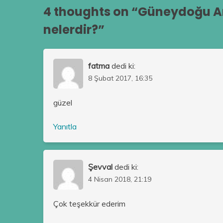
4 thoughts on “
Güneydoğu An
nelerdir?
”
fatma
dedi ki:
8 Şubat 2017, 16:35
güzel
Yanıtla
Şevval
dedi ki:
4 Nisan 2018, 21:19
Çok teşekkür ederim