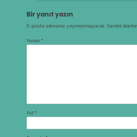
Bir yanıt yazın
E-posta adresiniz yayınlanmayacak.
Gerekli alanla
Yorum
*
Ad
*