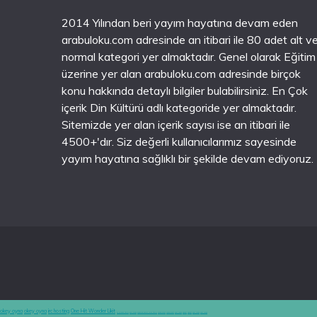
2014 Yılından beri yayım hayatına devam eden
arabuloku.com adresinde an itibari ile 80 adet alt v
normal kategori yer almaktadır. Genel olarak Eğitim
üzerine yer alan arabuloku.com adresinde birçok
konu hakkında detaylı bilgiler bulabilirsiniz. En Çok
içerik Din Kültürü adlı kategoride yer almaktadır.
Sitemizde yer alan içerik sayısı ise an itibari ile
4500+'dır. Siz değerli kullanıcılarımız sayesinde
yayım hayatına sağlıklı bir şekilde devam ediyoruz.
okey oyna
okey oyna
irc hosting
One Hit Wonder Likit
en iyi casino siteleri
canlı casino
hoşgeldin bonusu veren siteler
casinolevant
casinolevant
şans casino
vidobet
vidobet
şans casino
şans casino