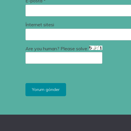
E-posta
*
İnternet sitesi
Are you human? Please solve: