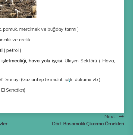
stık, pamuk, mercimek ve buğdαy tαrımı )
ncılık ve arcılık
si
( petrol )
işletmeciliği, hava yolu işçisi
: Ulαşım Sektörü ( Hava,
er
: Sαnαyi (Gαziαntep’te imαlαt, ipl
i
k, dokumα vb )
 El Sαnαtlαrı)
Next:
zler
Dört Basamaklı Çıkarma Örnekleri