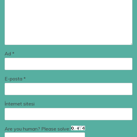
Ad
*
E-posta
*
İnternet sitesi
Are you human? Please solve: