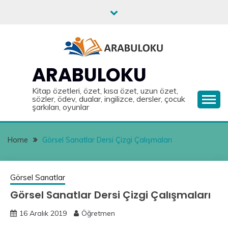
Skip
to
content
ARABULOKU
Kitap özetleri, özet, kısa özet, uzun özet,
sözler, ödev, dualar, ingilizce, dersler, çocuk
şarkıları, oyunlar
Home
Görsel Sanatlar Dersi Çizgi Çalışmaları
Görsel Sanatlar
Görsel Sanatlar Dersi Çizgi Çalışmaları
16 Aralık 2019
Öğretmen