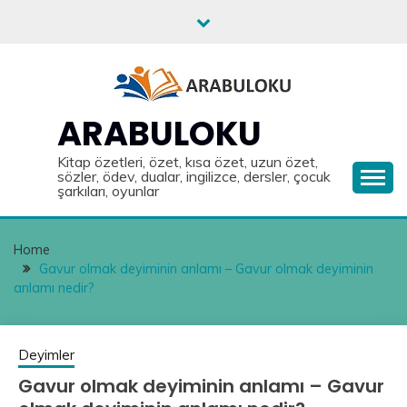
Skip
to
content
ARABULOKU
Kitap özetleri, özet, kısa özet, uzun özet,
sözler, ödev, dualar, ingilizce, dersler, çocuk
şarkıları, oyunlar
Home
Gavur olmak deyiminin anlamı – Gavur olmak deyiminin
anlamı nedir?
Deyimler
Gavur olmak deyiminin anlamı – Gavur