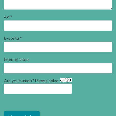
Ad
*
E-posta
*
İnternet sitesi
Are you human? Please solve: