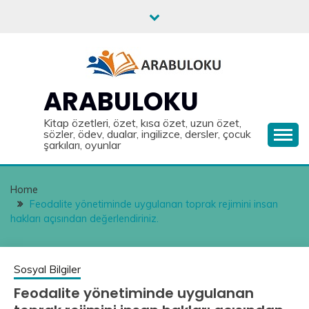
Skip
to
content
ARABULOKU
Kitap özetleri, özet, kısa özet, uzun özet,
sözler, ödev, dualar, ingilizce, dersler, çocuk
şarkıları, oyunlar
Home
Feodalite yönetiminde uygulanan toprak rejimini insan
hakları açısından değerlendiriniz.
Sosyal Bilgiler
Feodalite yönetiminde uygulanan