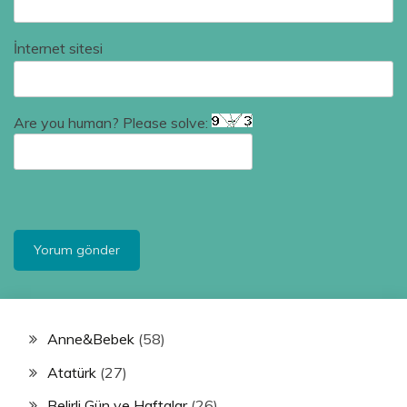
İnternet sitesi
Are you human? Please solve:
Anne&Bebek
(58)
Atatürk
(27)
Belirli Gün ve Haftalar
(26)