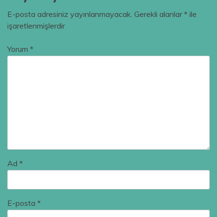
E-posta adresiniz yayınlanmayacak.
Gerekli alanlar
*
ile
işaretlenmişlerdir
Yorum
*
Ad
*
E-posta
*