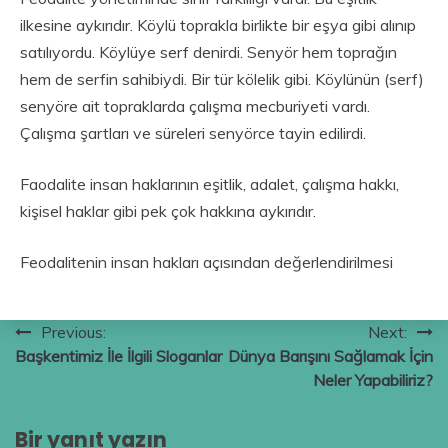
ilkesine aykırıdır. Köylü toprakla birlikte bir eşya gibi alınıp
satılıyordu. Köylüye serf denirdi. Senyör hem toprağın
hem de serfin sahibiydi. Bir tür kölelik gibi. Köylünün (serf)
senyöre ait topraklarda çalışma mecburiyeti vardı.
Çalışma şartları ve süreleri senyörce tayin edilirdi.
Faodalite insan haklarının eşitlik, adalet, çalışma hakkı,
kişisel haklar gibi pek çok hakkına aykırıdır.
Feodalitenin insan hakları açısından değerlendirilmesi
Yazı
Previous:
Next:
Başkentimiz İle İlgili Sloganlar
Dünya Barışını Sağlamak İçin
gezinmesi
Neler Yapabiliriz?
Bir yanıt yazın