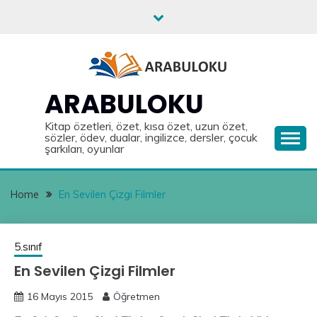
Skip
to
content
ARABULOKU
Kitap özetleri, özet, kısa özet, uzun özet,
sözler, ödev, dualar, ingilizce, dersler, çocuk
şarkıları, oyunlar
Home
En Sevilen Çizgi Filmler
5.sınıf
En Sevilen Çizgi Filmler
16 Mayıs 2015
Öğretmen