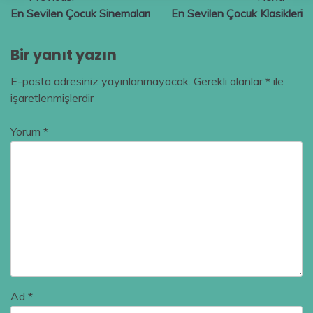
En Sevilen Çocuk Sinemaları
En Sevilen Çocuk Klasikleri
gezinmesi
Bir yanıt yazın
E-posta adresiniz yayınlanmayacak.
Gerekli alanlar
*
ile
işaretlenmişlerdir
Yorum
*
Ad
*