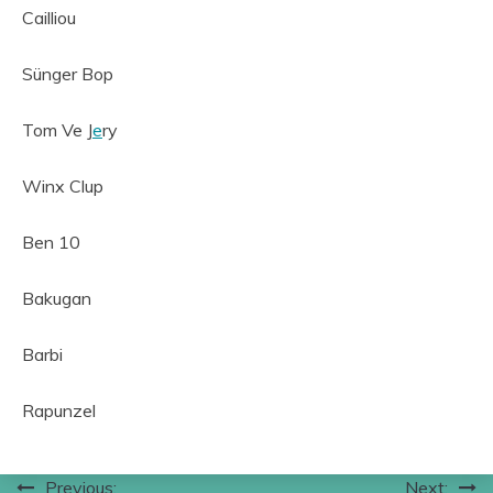
Cailliou
Sünger Bop
Tom Ve J
e
ry
Winx Clup
Ben 10
Bakugan
Barbi
Rapunzel
Yazı
Previous:
Next: