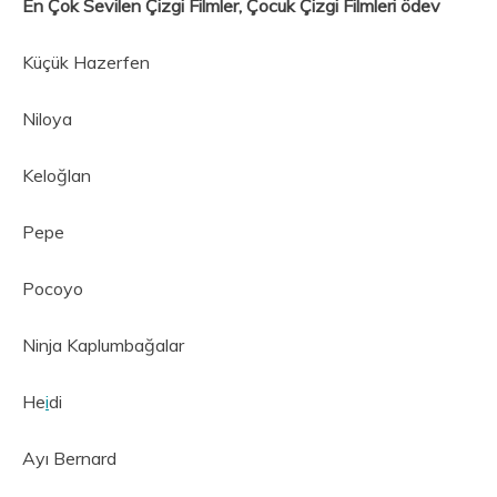
En Çok Sevilen Çizgi Filmler, Çocuk Çizgi Filmleri ödev
Küçük Hazerfen
Niloya
Keloğlan
Pepe
Pocoyo
Ninja Kaplumbağalar
He
i
di
Ayı Bernard