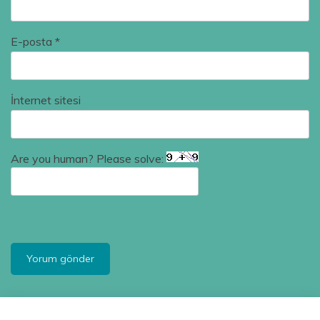
E-posta
*
İnternet sitesi
Are you human? Please solve: