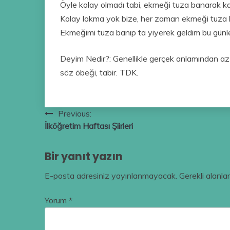
Öyle kolay olmadı tabi, ekmeği tuza banarak k
Kolay lokma yok bize, her zaman ekmeği tuza 
Ekmeğimi tuza banıp ta yiyerek geldim bu günl
Deyim Nedir?: Genellikle gerçek anlamından az 
söz öbeği, tabir. TDK.
Yazı
Previous:
İlköğretim Haftası Şiirleri
gezinmesi
Bir yanıt yazın
E-posta adresiniz yayınlanmayacak.
Gerekli alanla
Yorum
*