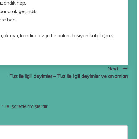
azandık hep.
banarak geçindik.
ere ben.
çok ayrı, kendine özgü bir anlam taşıyan kalıplaşmış
Next:
Tuz ile ilgili deyimler – Tuz ile ilgili deyimler ve anlamları
r
*
ile işaretlenmişlerdir