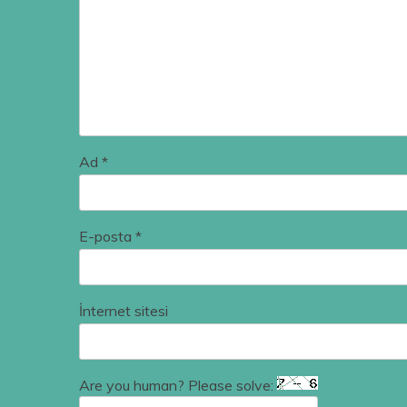
Ad
*
E-posta
*
İnternet sitesi
Are you human? Please solve: