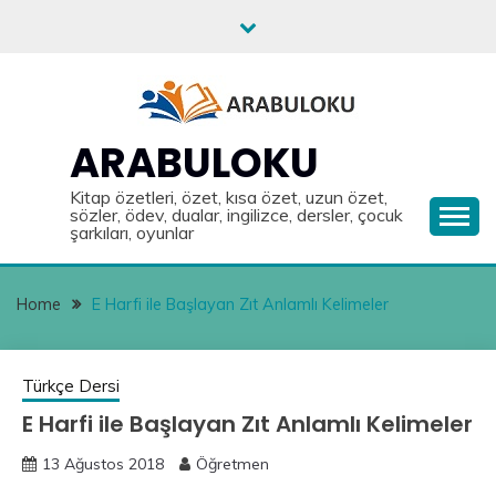
Skip
to
content
ARABULOKU
Kitap özetleri, özet, kısa özet, uzun özet,
sözler, ödev, dualar, ingilizce, dersler, çocuk
şarkıları, oyunlar
Home
E Harfi ile Başlayan Zıt Anlamlı Kelimeler
Türkçe Dersi
E Harfi ile Başlayan Zıt Anlamlı Kelimeler
13 Ağustos 2018
Öğretmen