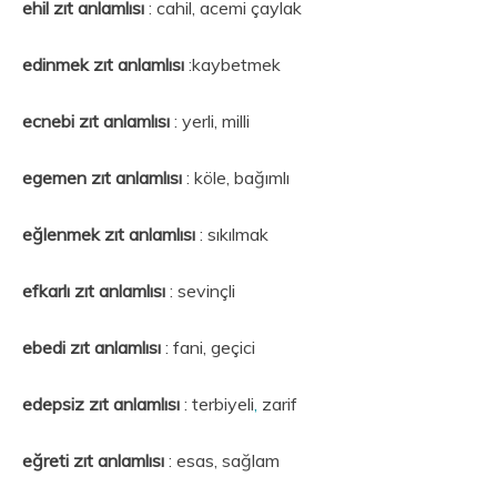
ehil zıt anlamlısı
: cahil, acemi çaylak
edinmek
zıt anlamlısı
:kaybetmek
ecnebi zıt anlamlısı
: yerli, milli
egemen
zıt anlamlısı
: köle, bağımlı
eğlenmek
zıt anlamlısı
: sıkılmak
efkarlı
zıt anlamlısı
: sevinçli
ebedi
zıt anlamlısı
: fani, geçici
edepsiz zıt anlamlısı
: terbiyeli
,
zarif
eğreti zıt anlamlısı
: esas, sağlam