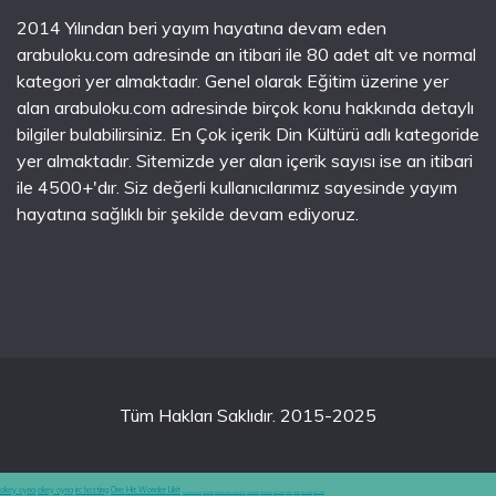
2014 Yılından beri yayım hayatına devam eden
arabuloku.com adresinde an itibari ile 80 adet alt ve normal
kategori yer almaktadır. Genel olarak Eğitim üzerine yer
alan arabuloku.com adresinde birçok konu hakkında detaylı
bilgiler bulabilirsiniz. En Çok içerik Din Kültürü adlı kategoride
yer almaktadır. Sitemizde yer alan içerik sayısı ise an itibari
ile 4500+'dır. Siz değerli kullanıcılarımız sayesinde yayım
hayatına sağlıklı bir şekilde devam ediyoruz.
Tüm Hakları Saklıdır. 2015-2025
okey oyna
okey oyna
irc hosting
One Hit Wonder Likit
en iyi casino siteleri
canlı casino
hoşgeldin bonusu veren siteler
casinolevant
casinolevant
şans casino
vidobet
vidobet
şans casino
şans casino