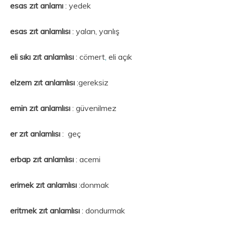
esas zıt anlamı
: yedek
esas zıt anlamlısı
: yalan, yanlış
eli sıkı
zıt anlamlısı
: cömert
,
eli açık
elzem zıt anlamlısı
:gereksiz
emin zıt anlamlısı
: güvenilmez
er zıt anlamlısı
: geç
erbap
zıt anlamlısı
: acemi
erimek
zıt anlamlısı
:donmak
eritmek zıt anlamlısı
: dondurmak