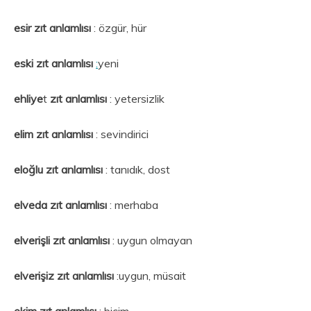
esir zıt anlamlısı
: özgür, hür
eski
zıt anlamlısı
:
yeni
ehliye
t
zıt anlamlısı
: yetersizlik
elim zıt anlamlısı
: sevindirici
eloğlu zıt anlamlısı
: tanıdık, dost
elveda zıt anlamlısı
: merhaba
elverişli zıt anlamlısı
: uygun olmayan
elverişiz zıt anlamlısı
:uygun, müsait
ekim zıt anlamlısı
: biçim