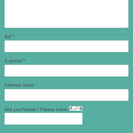
Ad
*
E-posta
*
İnternet sitesi
Are you human? Please solve: