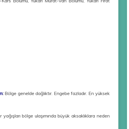
Kars Bölümü, Yukarı Murat-Van Bölümü, Yukarı Fırat
ım
:
Bölge genelde dağlıktır. Engebe fazladır. En yüksek
 kar yağışları bölge ulaşımında büyük aksaklıklara neden