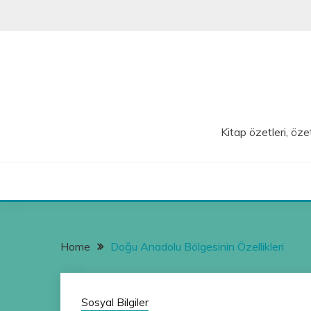
Skip
to
content
Kitap özetleri, özet
Home
Doğu Anadolu Bölgesinin Özellikleri
Sosyal Bilgiler