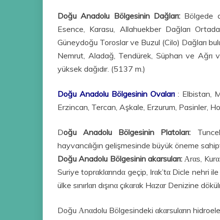
Doğu Anadolu Bölgesinin Dağları:
Bölgede d
Esence, Karasu, Allahuekber Dağları Ortad
Güneydoğu Toroslar ve Buzul (Cilo) Dağları bul
Nemrut, Aladağ, Tendürek, Süphan ve Ağrı vol
yüksek dağıdır. (5137 m.)
Doğu Anadolu Bölgesinin Ovaları
: Elbistan, 
Erzincan, Tercan, Aşkale, Erzurum, Pasinler, Ho
D
oğu Anadolu Bölgesinin Platoları:
Tunce
hayvancılığın gelişmesinde büyük öneme sahipt
Doğu Anadolu Bölgesinin akarsuları:
Αrαs, Kurα-
Suriye toprαklαrındα geçip, Irαk’tα Dicle nehri il
ülke sınırlαrı dışınα çıkαrαk Hαzαr Denizine dökü
Doğu Αnαdolu Bölgesindeki αkαrsulαrın hidroelek