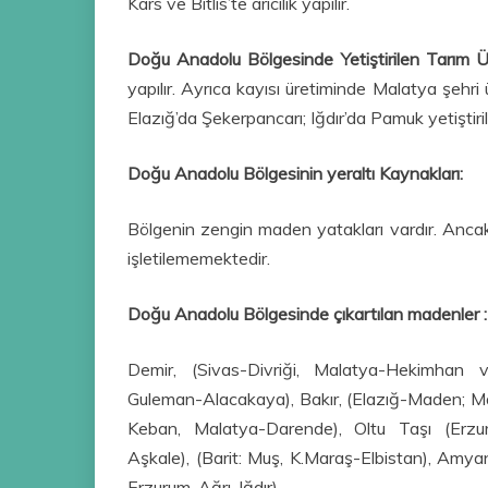
Kars ve Bitlis’te arıcılık yapılır.
Doğu Anadolu Bölgesinde Yetiştirilen Tarım Ür
yapılır. Ayrıca kayısı üretiminde Malatya şehri 
Elazığ’da Şekerpancarı; Iğdır’da Pamuk yetiştirili
Doğu Anadolu Bölgesinin yeraltı Kaynakları:
Bölgenin zengin maden yatakları vardır. Ancak 
işletilememektedir.
Doğu Anadolu Bölgesinde çıkartılan madenler :
Demir, (Sivas-Divriği, Malatya-Hekimhan v
Guleman-Alacakaya), Bakır, (Elazığ-Maden; Mal
Keban, Malatya-Darende), Oltu Taşı (Erzuru
Aşkale), (Barit: Muş, K.Maraş-Elbistan), Amya
Erzurum, Ağrı, Iğdır)