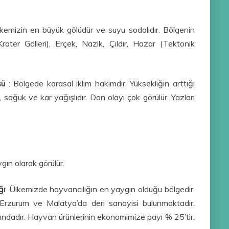
kemizin en büyük gölüdür ve suyu sodalıdır. Bölgenin
(Krater Gölleri), Erçek, Nazik, Çıldır, Hazar (Tektonik
üsü
: Bölgede karasal iklim hakimdir. Yüksekliğin arttığı
, soğuk ve kar yağışlıdır. Don olayı çok görülür. Yazları
gın olarak görülür.
ğı
: Ülkemizde hayvancılığın en yaygın olduğu bölgedir.
, Erzurum ve Malatya’da deri sanayisi bulunmaktadır.
ndadır. Hayvan ürünlerinin ekonomimize payı % 25’tir.