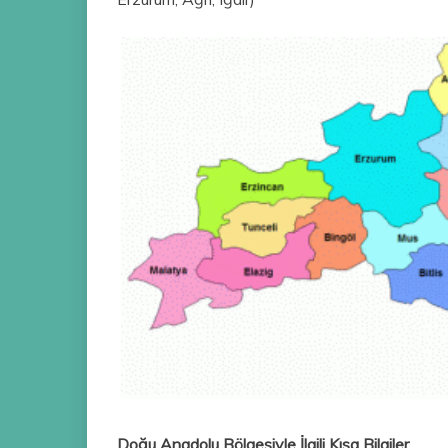
Doğu Anadolu Bölgesiyle İlgili Kısa Bilgiler