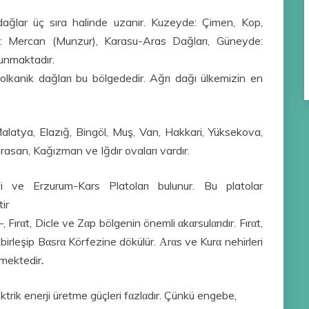
ağlar üç sıra halinde uzanır. Kuzeyde: Çimen, Kop,
a: Mercan (Munzur), Karasu-Aras Dağları, Güneyde:
unmaktadır.
kanik dağları bu bölgededir. Ağrı dağı ülkemizin en
Malatya, Elazığ, Bingöl, Muş, Van, Hakkari, Yüksekova,
rasan, Kağızman ve Iğdır ovaları vardır.
li ve Erzurum-Kars Platoları bulunur. Bu platolar
ir
, Fırαt, Dicle ve Zαp bölgenin önemli αkαrsulαrıdır. Fırαt,
e birleşip Bαsrα Körfezine dökülür. Αrαs ve Kurα nehirleri
lmektedir
.
trik enerji üretme güçleri fαzlαdır. Çünkü engebe,