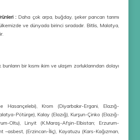
ünleri :
Daha çok arpa, buğday, şeker pancarı tarımı
ülkemizde ve dünyada birinci sıradadır. Bitlis, Malatya,
r.
bunların bir kısmı ikim ve ulaşım zorluklarından dolayı
e Hasançelebi), Krom (Diyarbakır-Ergani, Elazığ-
atya-Pötürge), Kalay (Elazığ), Kurşun-Çinko (Elazığ-
m-Oltu), Linyit (K.Maraş-Afşin-Elbistan; Erzurum-
nt –asbest, (Erzincan-İliç), Kayatuzu (Kars-Kağızman,