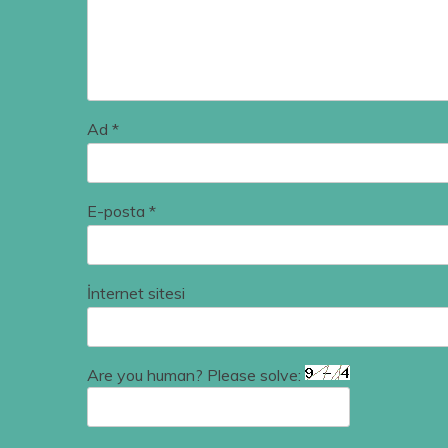
Ad
*
E-posta
*
İnternet sitesi
Are you human? Please solve: