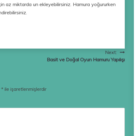
n az miktarda un ekleyebilirsiniz. Hamura yoğururken
irebilirsiniz.
Next:
Basit ve Doğal Oyun Hamuru Yapılışı
r
*
ile işaretlenmişlerdir