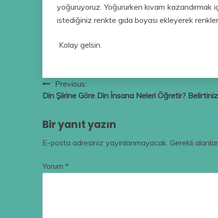
yoğuruyoruz. Yoğururken kıvam kazandırmak içi
istediğiniz renkte gıda boyası ekleyerek renklend
Kolay gelsin.
Yazı
Previous:
Din Şiirine Göre Din İnsana Neleri Öğretir? Belirtiniz
gezinmesi
Bir yanıt yazın
E-posta adresiniz yayınlanmayacak.
Gerekli alanla
Yorum
*