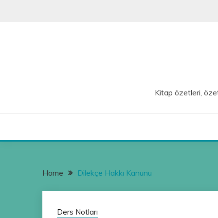
Skip
to
content
Kitap özetleri, özet
Home
Dilekçe Hakkı Kanunu
Ders Notları