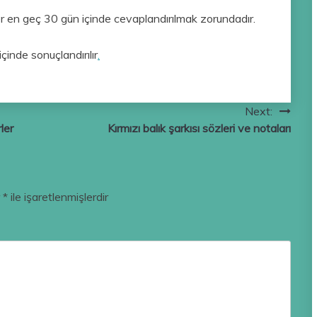
ler en geç 30 gün içinde cevaplandırılmak zorundadır.
inde sonuçlandırılır
.
Next:
ler
Kırmızı balık şarkısı sözleri ve notaları
r
*
ile işaretlenmişlerdir