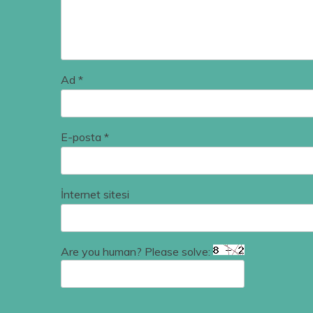
Ad
*
E-posta
*
İnternet sitesi
Are you human? Please solve: