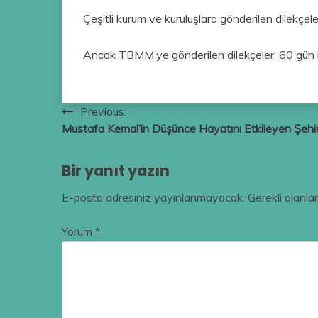
Çeşitli kurum ve kuruluşlara gönderilen dilekçe
Ancak TBMM’ye gönderilen dilekçeler, 60 gün iç
Yazı
Previous:
Mustafa Kemal’in Düşünce Hayatını Etkileyen Şehir
gezinmesi
Bir yanıt yazın
E-posta adresiniz yayınlanmayacak.
Gerekli alanla
Yorum
*