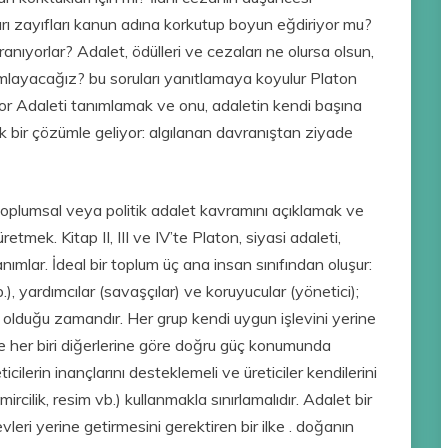
arı zayıfları kanun adına korkutup boyun eğdiriyor mu?
ranıyorlar? Adalet, ödülleri ve cezaları ne olursa olsun,
nımlayacağız? bu soruları yanıtlamaya koyulur Platon
yor Adaleti tanımlamak ve onu, adaletin kendi başına
ek bir çözümle geliyor: algılanan davranıştan ziyade
l toplumsal veya politik adalet kavramını açıklamak ve
tmek. Kitap II, III ve IV’te Platon, siyasi adaleti,
anımlar. İdeal bir toplum üç ana insan sınıfından oluşur:
b.), yardımcılar (savaşçılar) ve koruyucular (yönetici);
ğru olduğu zamandır. Her grup kendi uygun işlevini yerine
 ve her biri diğerlerine göre doğru güç konumunda
icilerin inançlarını desteklemeli ve üreticiler kendilerini
mircilik, resim vb.) kullanmakla sınırlamalıdır. Adalet bir
leri yerine getirmesini gerektiren bir ilke . doğanın