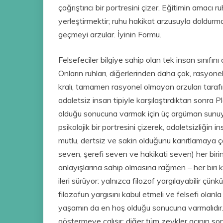
çağrıştırıcı bir portresini çizer. Eğitimin amacı r
yerleştirmektir; ruhu hakikat arzusuyla doldurm
geçmeyi arzular. İyinin Formu.
Felsefeciler bilgiye sahip olan tek insan sınıfını
Onların ruhları, diğerlerinden daha çok, rasyonel
kralı, tamamen rasyonel olmayan arzuları tarafı
adaletsiz insan tipiyle karşılaştırdıktan sonra P
olduğu sonucuna varmak için üç argüman sunuyor 
psikolojik bir portresini çizerek, adaletsizliğin in
mutlu, dertsiz ve sakin olduğunu kanıtlamaya ça
seven, şerefi seven ve hakikati seven) her biri
anlayışlarına sahip olmasına rağmen – her biri k
ileri sürüyor: yalnızca filozof yargılayabilir çün
filozofun yargısını kabul etmeli ve felsefi olanla
yaşamın da en hoş olduğu sonucuna varmalıdır.
göstermeye çalışır; diğer tüm zevkler acının so