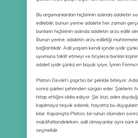
Bu argümanlardan hiçbirinin aslında adaletin son
edilebilir; bunun yerine adalete her zaman gerçe
bunların hiçbirinin aslında adaletin arzu edilir
Bunun yerine, adaletin arzu edilirliği muhtemelen
bağlantılıdır. Adil yaşam kendi içinde iyidir çünk
uyumunu taklit etmeyi ve böylece bunları kişinin
adalet iyidir çünkü en büyük iyiye, İyinin Formu’n
Platon Devlet’i şaşırtıcı bir şekilde bitiriyor. Ad
sonra şairleri şehrinden sürgün eder. Şairlerin, 
hitap ettiğini iddia ediyor. Şiir, bizi, adını du
kapılmaya teşvik ederek, hayatta bu duyguların 
kılar. Kapanışta Platon, bir ruhun ölümden sonraki 
mükâfatlandırılırken, adil olmayanlar aynı süre i
seçmelidir.