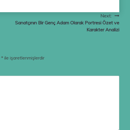
Next:
Sanatçının Bir Genç Adam Olarak Portresi Özet ve
Karakter Analizi
r
*
ile işaretlenmişlerdir