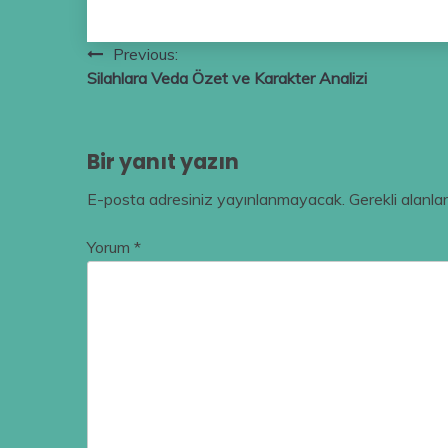
Yazı
Previous:
Silahlara Veda Özet ve Karakter Analizi
gezinmesi
Bir yanıt yazın
E-posta adresiniz yayınlanmayacak.
Gerekli alanla
Yorum
*