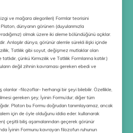
çizgi ve mağara alegorileri) Formlar teorisini
r. Platon, dünyanın görünen (duyularımızla
avradığımız) olmak üzere iki aleme bölündüğünü açıklar.
Anlaşılır dünya, görünür alemle sürekli ilişki içinde
zıllık, Tatlılık gibi soyut, değişmez mutlaklar olan
tlıdır, çünkü Kırmızılık ve Tatlılık Formlarına katılır.)
yuların değil zihnin kavraması gereken ebedi ve
olanlar -filozoflar- herhangi bir şeyi bilebilir. Özellikle,
 bilmesi gereken şey, İyinin Formu’dur; diğer tüm
ynağıdır. Platon bu Formu doğrudan tanımlayamaz, ancak
 alem için de öyle olduğunu iddia eder. kullanarak
len) çeşitli biliş aşamalarından geçerek görünür
unda İyinin Formunu kavrayan filozofun ruhunun