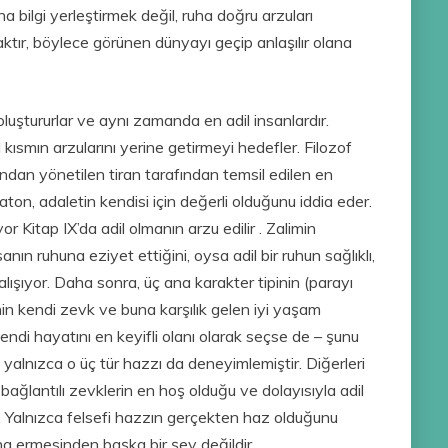
uha bilgi yerleştirmek değil, ruha doğru arzuları
aktır, böylece görünen dünyayı geçip anlaşılır olana
 oluştururlar ve aynı zamanda en adil insanlardır.
 kısmın arzularını yerine getirmeyi hedefler. Filozof
ndan yönetilen tiran tarafından temsil edilen en
laton, adaletin kendisi için değerli olduğunu iddia eder.
Kitap IX’da adil olmanın arzu edilir . Zalimin
sanın ruhuna eziyet ettiğini, oysa adil bir ruhun sağlıklı,
lışıyor. Daha sonra, üç ana karakter tipinin (parayı
nin kendi zevk ve buna karşılık gelen iyi yaşam
endi hayatını en keyifli olanı olarak seçse de – şunu
kü yalnızca o üç tür hazzı da deneyimlemiştir. Diğerleri
 bağlantılı zevklerin en hoş olduğu ve dolayısıyla adil
 Yalnızca felsefi hazzın gerçekten haz olduğunu
na ermesinden başka bir şey değildir.