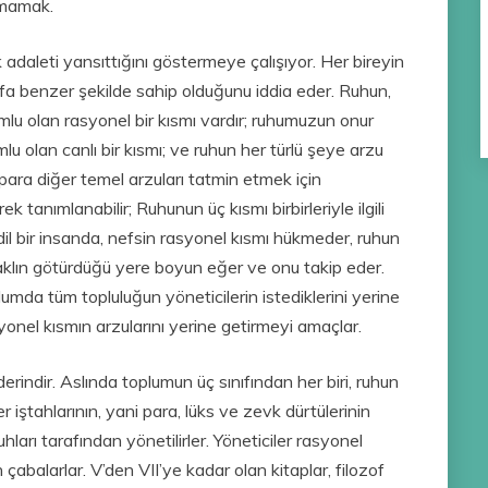
şmamak.
 adaleti yansıttığını göstermeye çalışıyor. Her bireyin
nıfa benzer şekilde sahip olduğunu iddia eder. Ruhun,
mlu olan rasyonel bir kısmı vardır; ruhumuzun onur
lu olan canlı bir kısmı; ve ruhun her türlü şeye arzu
para diğer temel arzuları tatmin etmek için
rek tanımlanabilir; Ruhunun üç kısmı birbirleriyle ilgili
 Adil bir insanda, nefsin rasyonel kısmı hükmeder, ruhun
se aklın götürdüğü yere boyun eğer ve onu takip eder.
lumda tüm topluluğun yöneticilerin istediklerini yerine
syonel kısmın arzularını yerine getirmeyi amaçlar.
 derindir. Aslında toplumun üç sınıfından her biri, ruhun
r iştahlarının, yani para, lüks ve zevk dürtülerinin
uhları tarafından yönetilirler. Yöneticiler rasyonel
n çabalarlar. V’den VII’ye kadar olan kitaplar, filozof