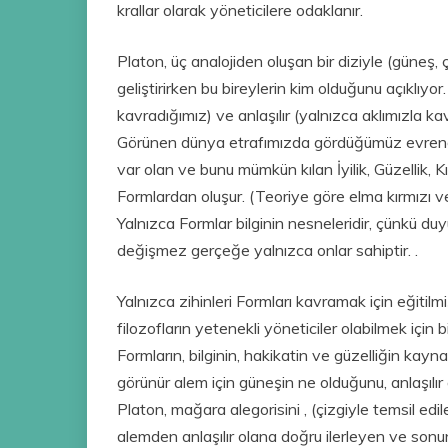
krallar olarak yöneticilere odaklanır.
Platon, üç analojiden oluşan bir diziyle (güneş, 
geliştirirken bu bireylerin kim olduğunu açıklıyo
kavradığımız) ve anlaşılır (yalnızca aklımızla k
Görünen dünya etrafımızda gördüğümüz evrendir. 
var olan ve bunu mümkün kılan İyilik, Güzellik, Kı
Formlardan oluşur. (Teoriye göre elma kırmızı ve ta
Yalnızca Formlar bilginin nesneleridir, çünkü du
değişmez gerçeğe yalnızca onlar sahiptir. .
Yalnızca zihinleri Formları kavramak için eğitilmiş 
filozofların yetenekli yöneticiler olabilmek için
Formların, bilginin, hakikatin ve güzelliğin ka
görünür alem için güneşin ne olduğunu, anlaşılır
Platon, mağara alegorisini , (çizgiyle temsil edi
alemden anlaşılır olana doğru ilerleyen ve son