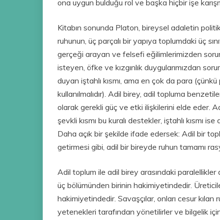
ona uygun bulduğu rol ve başka hiçbir işe karı
Kitabın sonunda Platon, bireysel adaletin politik
ruhunun, üç parçalı bir yapıya toplumdaki üç sı
gerçeği arayan ve felsefi eğilimlerimizden soru
isteyen, öfke ve kızgınlık duygularımızdan sorum
duyan iştahlı kısmı, ama en çok da para (çünkü 
kullanılmalıdır). Adil birey, adil topluma benzetile
olarak gerekli güç ve etki ilişkilerini elde eder.
şevkli kısmı bu kuralı destekler, iştahlı kısmı i
Daha açık bir şekilde ifade edersek: Adil bir top
getirmesi gibi, adil bir bireyde ruhun tamamı ra
Adil toplum ile adil birey arasındaki paralellikler
üç bölümünden birinin hakimiyetindedir. Üreticile
hakimiyetindedir. Savaşçılar, onları cesur kılan r
yetenekleri tarafından yönetilirler ve bilgelik içi