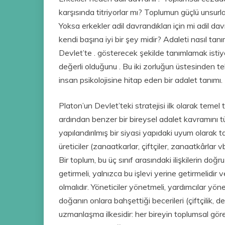
karşısında titriyorlar mı? Toplumun güçlü unsurl
Yoksa erkekler adil davrandıkları için mi adil dav
kendi başına iyi bir şey midir? Adaleti nasıl ta
Devlet’te . gösterecek şekilde tanımlamak isti
değerli olduğunu . Bu iki zorluğun üstesinden t
insan psikolojisine hitap eden bir adalet tanımı.
Platon’un Devlet’teki stratejisi ilk olarak teme
ardından benzer bir bireysel adalet kavramını türe
yapılandırılmış bir siyasi yapıdaki uyum olarak t
üreticiler (zanaatkarlar, çiftçiler, zanaatkârlar v
Bir toplum, bu üç sınıf arasındaki ilişkilerin do
getirmeli, yalnızca bu işlevi yerine getirmelidir
olmalıdır. Yöneticiler yönetmeli, yardımcılar yönet
doğanın onlara bahşettiği becerileri (çiftçilik, de
uzmanlaşma ilkesidir: her bireyin toplumsal görev