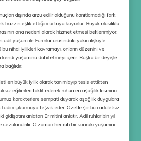
uçları dışında arzu edilir olduğunu kanıtlamadığı fark
k hazzın eşlik ettiğini ortaya koyarlar. Büyük olasılıkla
 olmasının ana nedeni olarak hizmet etmesi beklenmiyor.
 adil yaşam ile Formlar arasındaki yakın ilişkiyle
ü bu nihai iyilikleri kavramayı, onların düzenini ve
 kendi yaşamına dahil etmeyi içerir. Başka bir deyişle
a bağlıdır.
aleti en büyük iyilik olarak tanımlayıp tesis ettikten
haksız eğilimleri taklit ederek ruhun en aşağılık kısmına
yduğumuz karakterlere sempati duyarak aşağılık duygulara
tadını çıkarmaya teşvik eder. Özetle şiir bizi adaletsiz
gidişatını anlatan Er mitini anlatır. Adil ruhlar bin yıl
le cezalandırılır. O zaman her ruh bir sonraki yaşamını