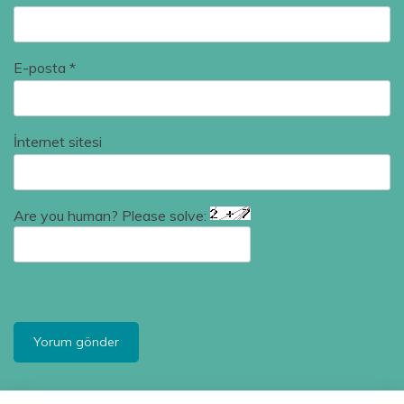
E-posta
*
İnternet sitesi
Are you human? Please solve: