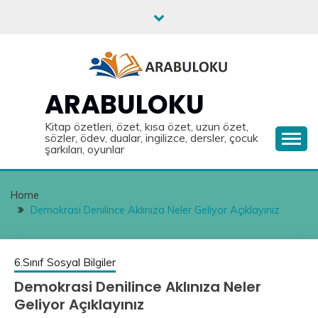
Skip
to
content
ARABULOKU
Kitap özetleri, özet, kısa özet, uzun özet,
sözler, ödev, dualar, ingilizce, dersler, çocuk
şarkıları, oyunlar
Home
Demokrasi Denilince Aklınıza Neler Geliyor Açıklayınız
6.Sınıf Sosyal Bilgiler
Demokrasi Denilince Aklınıza Neler
Geliyor Açıklayınız