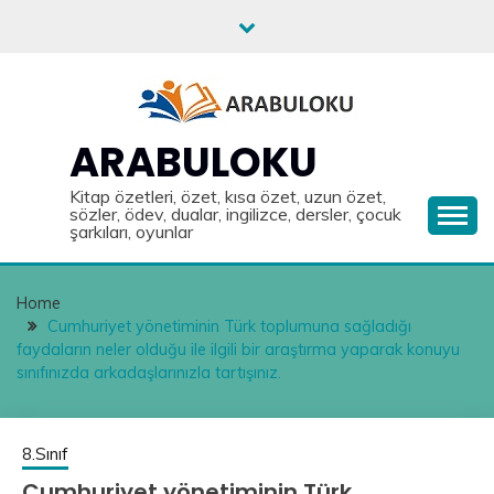
Skip
to
content
ARABULOKU
Kitap özetleri, özet, kısa özet, uzun özet,
sözler, ödev, dualar, ingilizce, dersler, çocuk
şarkıları, oyunlar
Home
Cumhuriyet yönetiminin Türk toplumuna sağladığı
faydaların neler olduğu ile ilgili bir araştırma yaparak konuyu
sınıfınızda arkadaşlarınızla tartışınız.
8.Sınıf
Cumhuriyet yönetiminin Türk