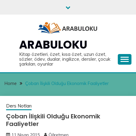
Skip
to
content
ARABULOKU
Kitap özetleri, özet, kısa özet, uzun özet,
sözler, ödev, dualar, ingilizce, dersler, çocuk
şarkıları, oyunlar
Home
Çoban İlişkili Olduğu Ekonomik Faaliyetler
Ders Notları
Çoban İlişkili Olduğu Ekonomik
Faaliyetler
11 Nisan 2015
Öğretmen