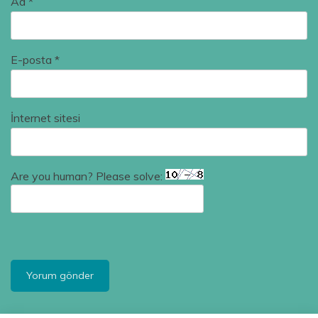
Ad
*
E-posta
*
İnternet sitesi
Are you human? Please solve: