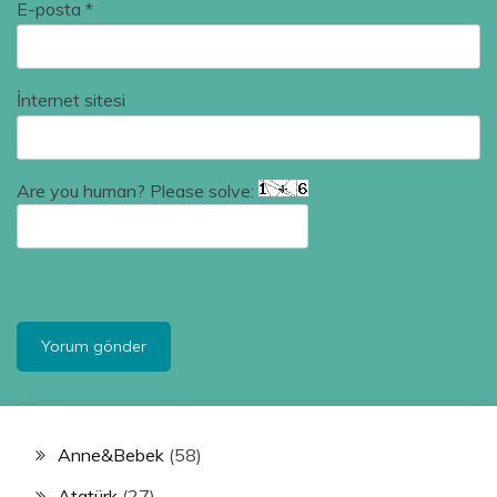
E-posta
*
İnternet sitesi
Are you human? Please solve:
Anne&Bebek
(58)
Atatürk
(27)