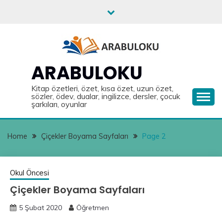
Skip
to
content
ARABULOKU
Kitap özetleri, özet, kısa özet, uzun özet,
sözler, ödev, dualar, ingilizce, dersler, çocuk
şarkıları, oyunlar
Home
Çiçekler Boyama Sayfaları
Page 2
Okul Öncesi
Çiçekler Boyama Sayfaları
5 Şubat 2020
Öğretmen