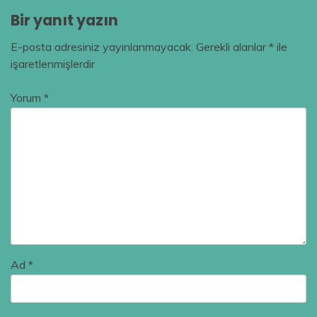
Bir yanıt yazın
E-posta adresiniz yayınlanmayacak.
Gerekli alanlar
*
ile
işaretlenmişlerdir
Yorum
*
Ad
*