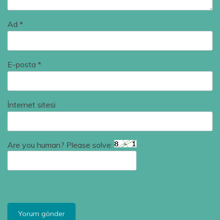
Ad
*
E-posta
*
İnternet sitesi
Are you human? Please solve: