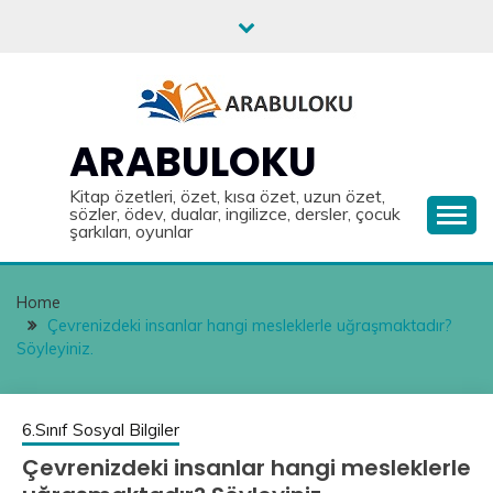
Skip
to
content
ARABULOKU
Kitap özetleri, özet, kısa özet, uzun özet,
sözler, ödev, dualar, ingilizce, dersler, çocuk
şarkıları, oyunlar
Home
Çevrenizdeki insanlar hangi mesleklerle uğraşmaktadır?
Söyleyiniz.
6.Sınıf Sosyal Bilgiler
Çevrenizdeki insanlar hangi mesleklerle