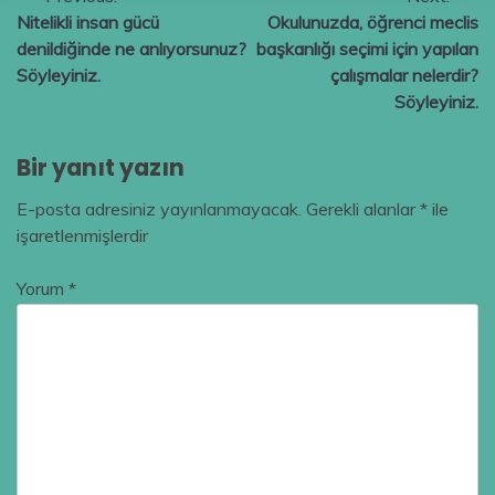
Yazı
Nitelikli insan gücü
Okulunuzda, öğrenci meclis
gezinmesi
denildiğinde ne anlıyorsunuz?
başkanlığı seçimi için yapılan
Söyleyiniz.
çalışmalar nelerdir?
Söyleyiniz.
Bir yanıt yazın
E-posta adresiniz yayınlanmayacak.
Gerekli alanlar
*
ile
işaretlenmişlerdir
Yorum
*