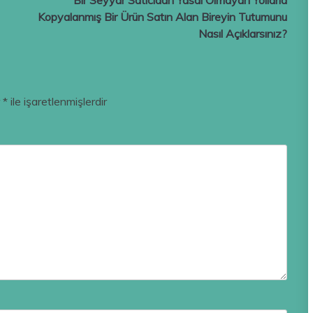
Bir Seyyar Satıcıdan Yasal Olmayan Yollarla
Kopyalanmış Bir Ürün Satın Alan Bireyin Tutumunu
Nasıl Açıklarsınız?
r
*
ile işaretlenmişlerdir