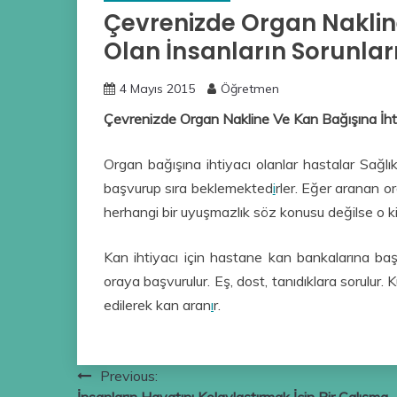
Çevrenizde Organ Nakline
Olan İnsanların Sorunlar
4 Mayıs 2015
Öğretmen
Çevrenizde Organ Nakline Ve Kan Bağışına İhtiy
Organ bağışına ihtiyacı olanlar hastalar Sağlı
başvurup sıra beklemekted
i
rler. Eğer aranan o
herhangi bir uyuşmazlık söz konusu değilse o kiş
Kan ihtiyacı için hastane kan bankalarına baş
oraya başvurulur. Eş, dost, tanıdıklara sorulur.
edilerek kan aran
ı
r.
Yazı
Previous: