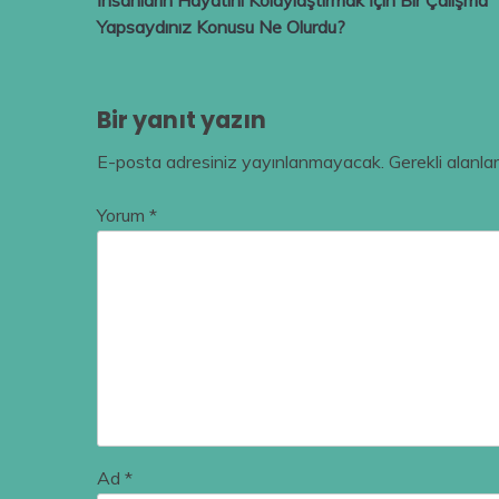
İnsanların Hayatını Kolaylaştırmak İçin Bir Çalışma
gezinmesi
Yapsaydınız Konusu Ne Olurdu?
Bir yanıt yazın
E-posta adresiniz yayınlanmayacak.
Gerekli alanla
Yorum
*
Ad
*