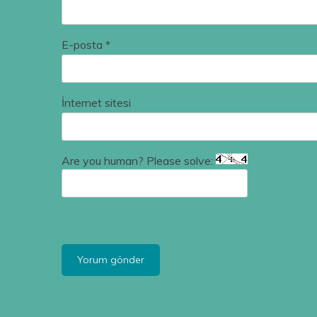
E-posta
*
İnternet sitesi
Are you human? Please solve: