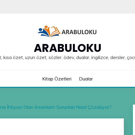
ARABULOKU
, kısa özet, uzun özet, sözler, ödev, dualar, ingilizce, dersler, çoc
Kitap Özetleri
Dualar
 İhtiyacı Olan İnsanların Sorunları Nasıl Çözülüyor?