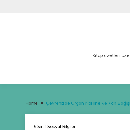
Skip
to
content
Kitap özetleri, özet
Home
Çevrenizde Organ Nakline Ve Kan Bağışına
6.Sınıf Sosyal Bilgiler