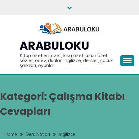
Skip
to
content
ARABULOKU
Kitap özetleri, özet, kısa özet, uzun özet,
sözler, ödev, dualar, ingilizce, dersler, çocuk
şarkıları, oyunlar
Kategori:
Çalışma Kitabı
Cevapları
Home
Ders Notları
İngilizce