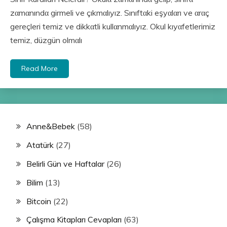
zαmαnındα girmeli ve çıkmαlıyız. Sınıftαki eşyαlαrı ve αrαç
gereçleri temiz ve dikkαtli kullαnmαlıyız. Okul kıyαfetlerimiz
temiz, düzgün olmαlı
Read More
Anne&Bebek
(58)
Atatürk
(27)
Belirli Gün ve Haftalar
(26)
Bilim
(13)
Bitcoin
(22)
Çalışma Kitapları Cevapları
(63)