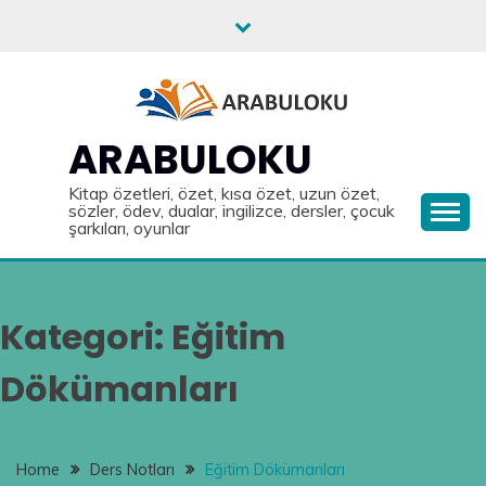
Skip
to
content
ARABULOKU
Kitap özetleri, özet, kısa özet, uzun özet,
sözler, ödev, dualar, ingilizce, dersler, çocuk
şarkıları, oyunlar
Kategori:
Eğitim
Dökümanları
Home
Ders Notları
Eğitim Dökümanları