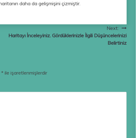
aritanın daha da gelişmişini çizmiştir.
Next:
Haritayı İnceleyiniz. Gördüklerinizle İlgili Düşüncelerinizi
Belirtiniz
r
*
ile işaretlenmişlerdir