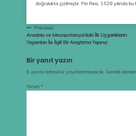
doğrulukta çizilmiştir. Piri Reis
,
1528 yılında bu h
Yazı
Previous:
Anadolu ve Mezopotamya’daki İlk Uygarlıkların
gezinmesi
Yaşamları İle İlgili Bir Araştırma Yapınız
Bir yanıt yazın
E-posta adresiniz yayınlanmayacak.
Gerekli alanla
Yorum
*