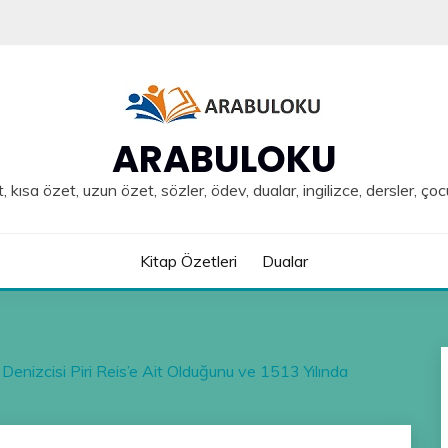
ARABULOKU
, kısa özet, uzun özet, sözler, ödev, dualar, ingilizce, dersler, çoc
Kitap Özetleri
Dualar
Denizcisi Piri Reis’e Ait Olduğunu ve 1513 Yılında