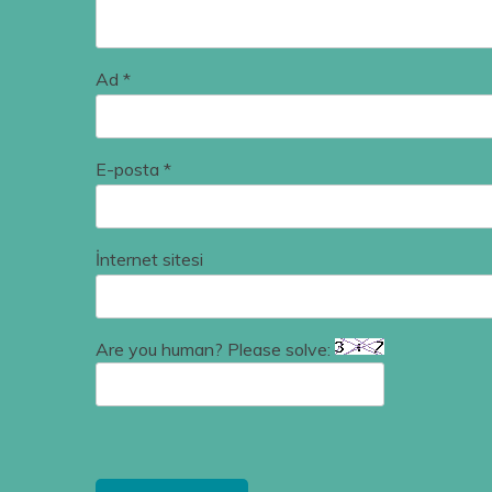
Ad
*
E-posta
*
İnternet sitesi
Are you human? Please solve: