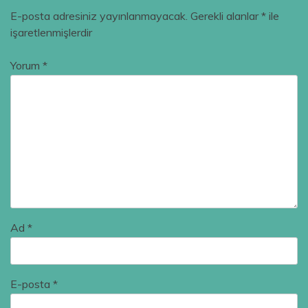
E-posta adresiniz yayınlanmayacak.
Gerekli alanlar
*
ile
işaretlenmişlerdir
Yorum
*
Ad
*
E-posta
*