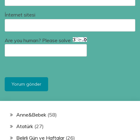
İnternet sitesi
Are you human? Please solve:
Anne&Bebek
(58)
Atatürk
(27)
Belirli Gün ve Haftalar
(26)