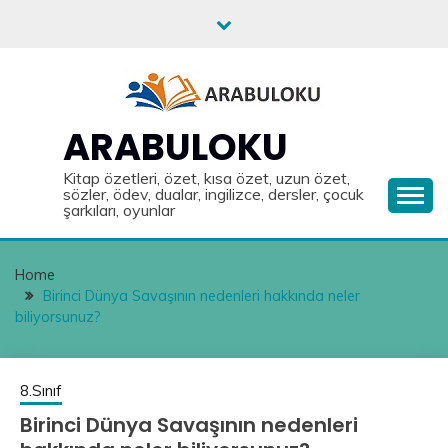
Skip
to
content
ARABULOKU
Kitap özetleri, özet, kısa özet, uzun özet,
sözler, ödev, dualar, ingilizce, dersler, çocuk
şarkıları, oyunlar
Home
Birinci Dünya Savaşının nedenleri hakkında neler
biliyorsunuz?
8.Sınıf
Birinci Dünya Savaşının nedenleri