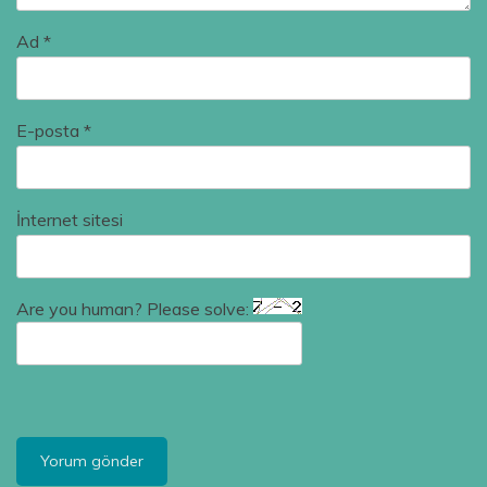
Ad
*
E-posta
*
İnternet sitesi
Are you human? Please solve: