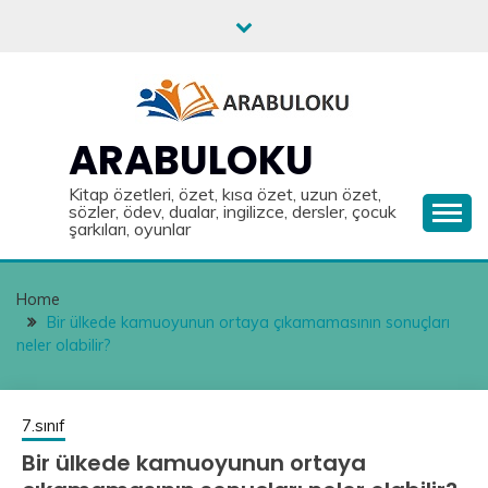
Skip
to
content
ARABULOKU
Kitap özetleri, özet, kısa özet, uzun özet,
sözler, ödev, dualar, ingilizce, dersler, çocuk
şarkıları, oyunlar
Home
Bir ülkede kamuoyunun ortaya çıkamamasının sonuçları
neler olabilir?
7.sınıf
Bir ülkede kamuoyunun ortaya