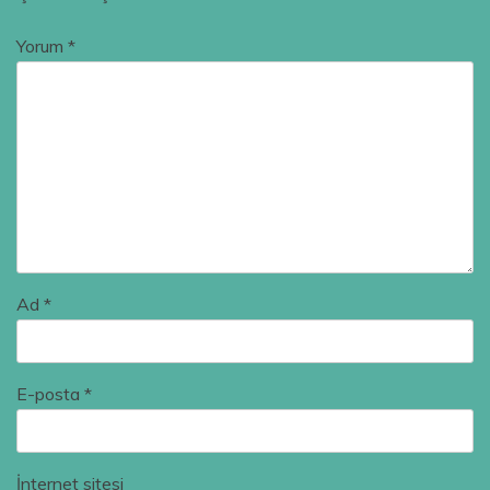
Yorum
*
Ad
*
E-posta
*
İnternet sitesi