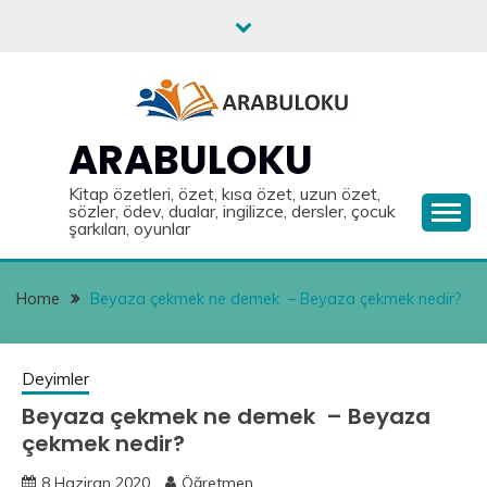
Skip
to
content
ARABULOKU
Kitap özetleri, özet, kısa özet, uzun özet,
sözler, ödev, dualar, ingilizce, dersler, çocuk
şarkıları, oyunlar
Home
Beyaza çekmek ne demek – Beyaza çekmek nedir?
Deyimler
Beyaza çekmek ne demek – Beyaza
çekmek nedir?
8 Haziran 2020
Öğretmen