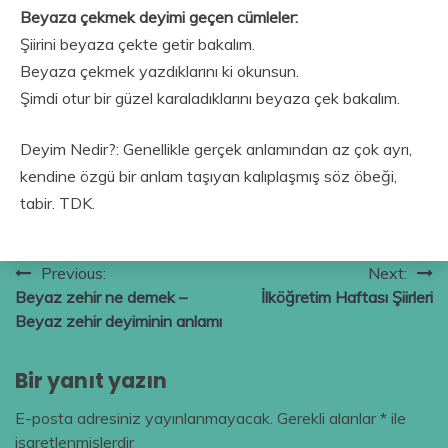
Beyaza çekmek deyimi geçen cümleler:
Şiirini beyaza çekte getir bakalım.
Beyaza çekmek yazdıklarını ki okunsun.
Şimdi otur bir güzel karaladıklarını beyaza çek bakalım.
Deyim Nedir?: Genellikle gerçek anlamından az çok ayrı,
kendine özgü bir anlam taşıyan kalıplaşmış söz öbeği,
tabir. TDK.
Yazı
Previous:
Next:
Beyaz zehir ne demek –
İlköğretim Haftası Şiirleri
gezinmesi
Beyaz zehir deyiminin anlamı
Bir yanıt yazın
E-posta adresiniz yayınlanmayacak.
Gerekli alanlar
*
ile
işaretlenmişlerdir