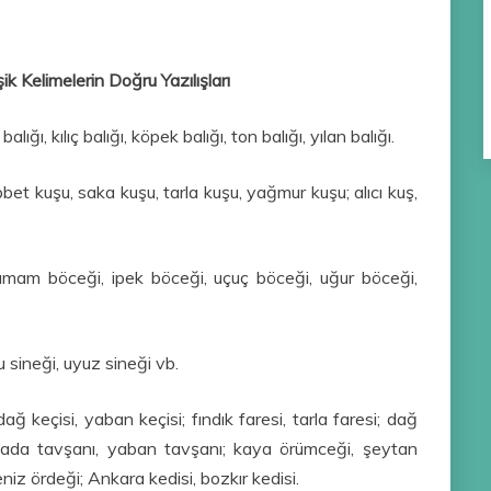
ik Kelimelerin Doğru Yazılışları
balığı, kılıç balığı, köpek balığı, ton balığı, yılan balığı.
bbet kuşu, saka kuşu, tarla kuşu, yağmur kuşu; alıcı kuş,
hamam böceği, ipek böceği, uçuç böceği, uğur böceği,
su sineği, uyuz sineği vb.
 dağ keçisi, yaban keçisi; fındık faresi, tarla faresi; dağ
; ada tavşanı, yaban tav­şanı; kaya örümceği, şeytan
eniz ördeği; Ankara kedisi, bozkır kedisi.