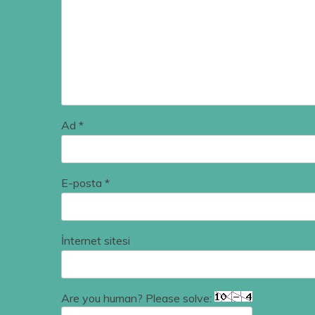
Ad
*
E-posta
*
İnternet sitesi
Are you human? Please solve: