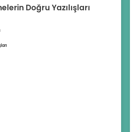
melerin Doğru Yazılışları
ı
ları