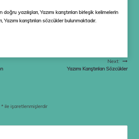
 doğru yazılışları, Yazımı karıştırılan birleşik kelimelerin
ları, Yazımı karıştırılan sözcükler bulunmaktadır.
Next:
on
Yazımı Karıştırılan Sözcükler
r
*
ile işaretlenmişlerdir