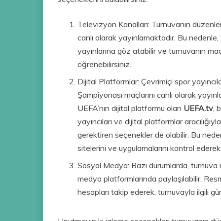
Televizyon Kanalları: Turnuvanın düzenlend
canlı olarak yayınlamaktadır. Bu nedenle, 
yayınlarına göz atabilir ve turnuvanın maçla
öğrenebilirsiniz.
Dijital Platformlar: Çevrimiçi spor yayıncıl
Şampiyonası maçlarını canlı olarak yayınl
UEFA’nın dijital platformu olan
UEFA.tv
, 
yayıncıları ve dijital platformlar aracılığ
gerektiren seçenekler de olabilir. Bu nede
sitelerini ve uygulamalarını kontrol ederek
Sosyal Medya: Bazı durumlarda, turnuva ma
medya platformlarında paylaşılabilir. Resm
hesapları takip ederek, turnuvayla ilgili gü
Unutmayın ki izleme seçenekleri turnuvanın düze