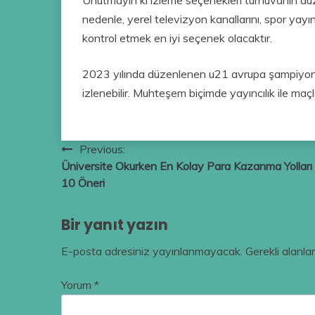
nedenle, yerel televizyon kanallarını, spor yayınc
kontrol etmek en iyi seçenek olacaktır.
2023 yılında düzenlenen u21 avrupa şampiyon
izlenebilir. Muhteşem biçimde yayıncılık ile maçlar
Yazı
Previous:
Üniversite Okurken En Kolay Para Kazanma Yolları 
gezinmesi
10 Öneri
Bir yanıt yazın
E-posta adresiniz yayınlanmayacak.
Gerekli alanla
Yorum
*