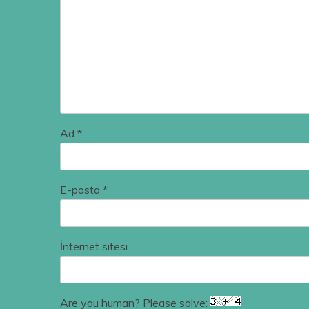
Ad
*
E-posta
*
İnternet sitesi
Are you human? Please solve: