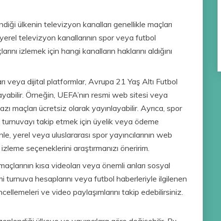
iği ülkenin televizyon kanalları genellikle maçları
yerel televizyon kanallarının spor veya futbol
rını izlemek için hangi kanalların haklarını aldığını
arı veya dijital platformlar, Avrupa 21 Yaş Altı Futbol
ayabilir. Örneğin, UEFA’nın resmi web sitesi veya
bazı maçları ücretsiz olarak yayınlayabilir. Ayrıca, spor
ıyla turnuvayı takip etmek için üyelik veya ödeme
nle, yerel veya uluslararası spor yayıncılarının web
 izleme seçeneklerini araştırmanızı öneririm.
çlarının kısa videoları veya önemli anları sosyal
i turnuva hesaplarını veya futbol haberleriyle ilgilenen
ncellemeleri ve video paylaşımlarını takip edebilirsiniz.
nlendiği ülkeye ve yayıncılara göre değişebilir. Bu