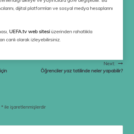
ılarını, dijital platformları ve sosyal medya hesaplarını
ası,
UEFA.tv web sitesi
üzerinden rahatlıkla
ı canlı olarak izleyebilirsiniz.
Next:
için
Öğrenciler yaz tatilinde neler yapabilir?
r
*
ile işaretlenmişlerdir