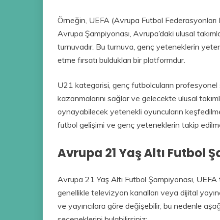
Örneğin, UEFA (Avrupa Futbol Federasyonları B
Avrupa Şampiyonası, Avrupa’daki ulusal takımları
turnuvadır. Bu turnuva, genç yeteneklerin yete
etme fırsatı buldukları bir platformdur.
U21 kategorisi, genç futbolcuların profesyon
kazanmalarını sağlar ve gelecekte ulusal takıml
oynayabilecek yetenekli oyuncuların keşfedilme
futbol gelişimi ve genç yeteneklerin takip edilmes
Avrupa 21 Yaş Altı Futbol Ş
Avrupa 21 Yaş Altı Futbol Şampiyonası, UEFA t
genellikle televizyon kanalları veya dijital yayınc
ve yayıncılara göre değişebilir, bu nedenle aşağ
seçeneklerini bulabilirsiniz: