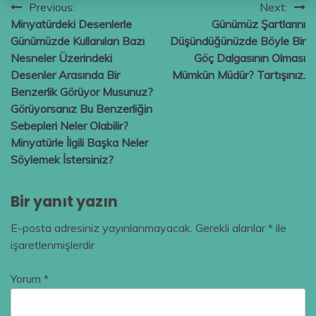
Yazı
Previous:
Next:
Minyatürdeki Desenlerle
Günümüz Şartlarını
gezinmesi
Günümüzde Kullanılan Bazı
Düşündüğünüzde Böyle Bir
Nesneler Üzerindeki
Göç Dalgasının Olması
Desenler Arasında Bir
Mümkün Müdür? Tartışınız.
Benzerlik Görüyor Musunuz?
Görüyorsanız Bu Benzerliğin
Sebepleri Neler Olabilir?
Minyatürle İlgili Başka Neler
Söylemek İstersiniz?
Bir yanıt yazın
E-posta adresiniz yayınlanmayacak.
Gerekli alanlar
*
ile
işaretlenmişlerdir
Yorum
*