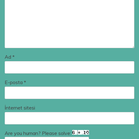
Ad
*
E-posta
*
İnternet sitesi
Are you human? Please solve: