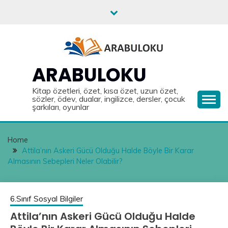
Skip
to
content
ARABULOKU
Kitap özetleri, özet, kısa özet, uzun özet,
sözler, ödev, dualar, ingilizce, dersler, çocuk
şarkıları, oyunlar
Home
Attila’nın Askeri Gücü Olduğu Halde Böyle Bir Karar
Almasının Sebepleri Neler Olabilir?
6.Sınıf Sosyal Bilgiler
Attila’nın Askeri Gücü Olduğu Halde