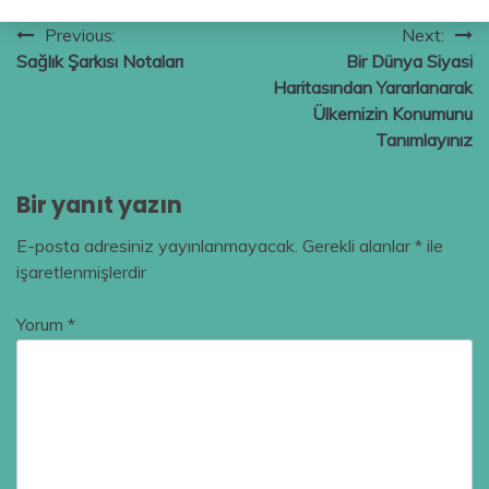
Yazı
Previous:
Next:
Sağlık Şarkısı Notaları
Bir Dünya Siyasi
gezinmesi
Haritasından Yararlanarak
Ülkemizin Konumunu
Tanımlayınız
Bir yanıt yazın
E-posta adresiniz yayınlanmayacak.
Gerekli alanlar
*
ile
işaretlenmişlerdir
Yorum
*