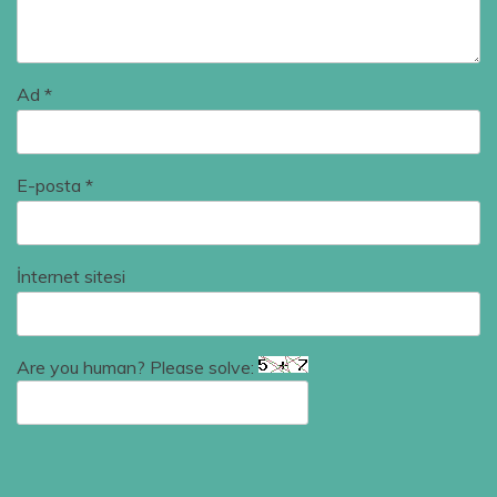
Ad
*
E-posta
*
İnternet sitesi
Are you human? Please solve: