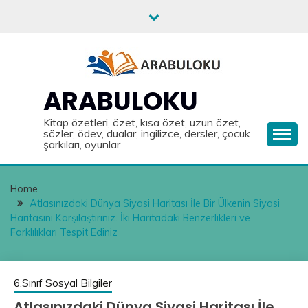
Skip
to
content
ARABULOKU
Kitap özetleri, özet, kısa özet, uzun özet,
sözler, ödev, dualar, ingilizce, dersler, çocuk
şarkıları, oyunlar
Home
Atlasınızdaki Dünya Siyasi Haritası İle Bir Ülkenin Siyasi
Haritasını Karşılaştırınız. İki Haritadaki Benzerlikleri ve
Farklılıkları Tespit Ediniz
6.Sınıf Sosyal Bilgiler
Atlasınızdaki Dünya Siyasi Haritası İle