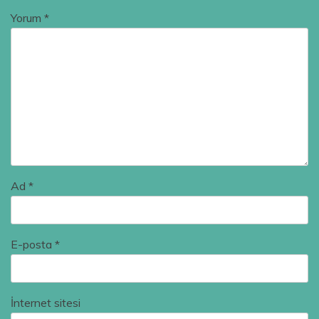
Yorum
*
Ad
*
E-posta
*
İnternet sitesi