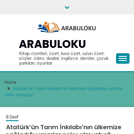
Skip
to
content
ARABULOKU
Kitap özetleri, özet, kısa özet, uzun özet,
sözler, ödev, dualar, ingilizce, dersler, çocuk
şarkıları, oyunlar
Home
Atatürk’ün Tarım İnkılabı’nın ülkemize sağladığı yararlar
neler olmuştur?
8.Sınıf
Atatürk’ün Tarım İnkılabı’nın ülkemize