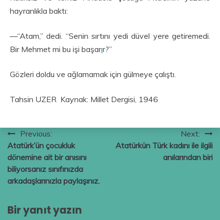
hayranlıkla baktı:
—“Atam,” dedi. “Senin sırtını yedi düvel yere getiremedi.
Bir Mehmet mi bu işi başar
ı
r?”
Gözleri doldu ve ağlamamak için gülmeye çalıştı.
Tahsin UZER Kaynak: Millet Dergisi, 1946
Yazı
Previous:
Next:
Atatürk’ün çocukluk
Atatürkün Türk kadını ile ilgili
gezinmesi
dönemine ait bir anısını
anılarından biri
biliyorsanız sınıfınızda
arkadaşlarınızla paylaşınız.
Bir yanıt yazın