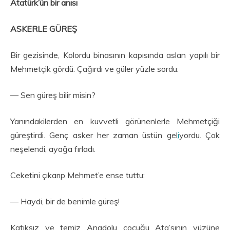
Atatürk’ün bir anısı
ASKERLE GÜREŞ
Bir gezisinde, Kolordu binasının kapısında aslan yapılı bir
Mehmetçik gördü. Çağırdı ve güler yüzle sordu:
— Sen güreş bilir misin?
Yanındakilerden en kuvvetli görünenlerle Mehmetçiği
güreştirdi. Genç asker her zaman üstün gel
i
yordu. Çok
neşelendi, ayağa fırladı.
Ceketini çıkarıp Mehmet’e ense tuttu:
— Haydi, bir de benimle güreş!
Katıksız ve temiz Anadolu çocuğu Ata’sının yüzüne