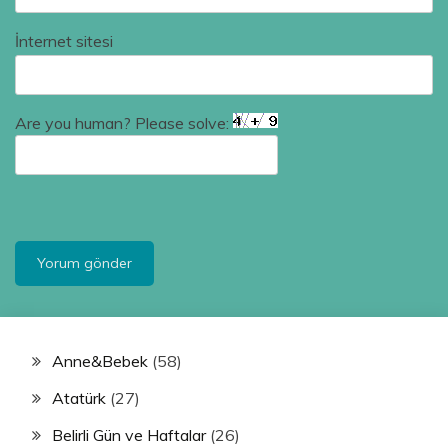
İnternet sitesi
Are you human? Please solve:
Anne&Bebek
(58)
Atatürk
(27)
Belirli Gün ve Haftalar
(26)