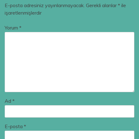
E-posta adresiniz yayınlanmayacak.
Gerekli alanlar
*
ile
işaretlenmişlerdir
Yorum
*
Ad
*
E-posta
*