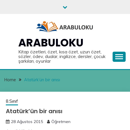
Skip
to
content
ARABULOKU
Kitap özetleri, özet, kısa özet, uzun özet,
sözler, ödev, dualar, ingilizce, dersler, çocuk
şarkıları, oyunlar
Home
Atatürk’ün bir anısı
8.Sınıf
Atatürk’ün bir anısı
28 Ağustos 2015
Öğretmen