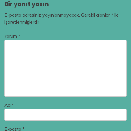
Bir yanıt yazın
E-posta adresiniz yayınlanmayacak.
Gerekli alanlar
*
ile
işaretlenmişlerdir
Yorum
*
Ad
*
E-posta
*