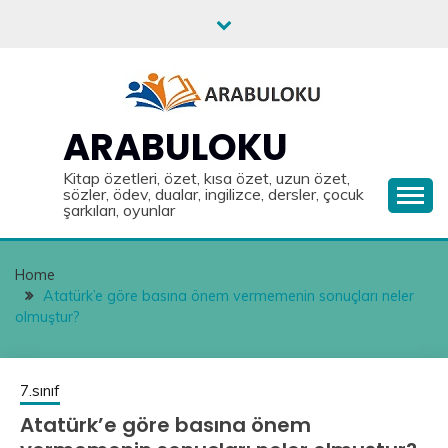
Skip
to
content
ARABULOKU
Kitap özetleri, özet, kısa özet, uzun özet,
sözler, ödev, dualar, ingilizce, dersler, çocuk
şarkıları, oyunlar
Home
Atatürk’e göre basına önem vermemenin sonuçları neler
olmuştur?
7.sınıf
Atatürk’e göre basına önem