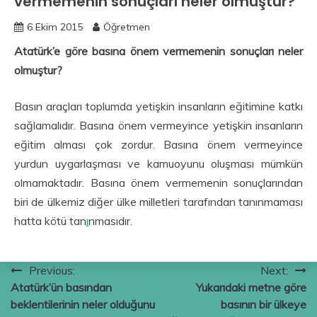
vermemenin sonuçları neler olmuştur?
6 Ekim 2015
Öğretmen
Atatürk’e göre basına önem vermemenin sonuçları neler
olmuştur?
Basın araçları toplumda yetişkin insanların eğitimine katkı
sağlamalıdır. Basına önem vermeyince yetişkin insanların
eğitim alması çok zordur. Basına önem vermeyince
yurdun uygarlaşması ve kamuoyunu oluşması mümkün
olmamaktadır. Basına önem vermemenin sonuçlarından
biri de ülkemiz diğer ülke milletleri tarafından tanınmaması
hatta kötü tan
ı
nmasıdır.
Yazı
Previous:
Next:
Atatürk’ün basından
Yukarıdaki metne göre
gezinmesi
beklentilerinin neler olduğunu
basının bir ülkeye