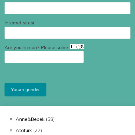
İnternet sitesi
Are you human? Please solve:
Anne&Bebek
(58)
Atatürk
(27)