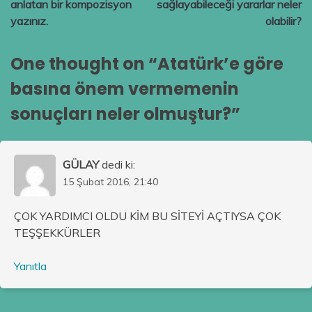
anlatan bir kompozisyon
sağlayabileceği yararlar neler
yazınız.
olabilir?
One thought on “
Atatürk’e göre
basına önem vermemenin
sonuçları neler olmuştur?
”
GÜLAY
dedi ki:
15 Şubat 2016, 21:40
ÇOK YARDIMCI OLDU KİM BU SİTEYİ AÇTIYSA ÇOK
TEŞŞEKKÜRLER
Yanıtla