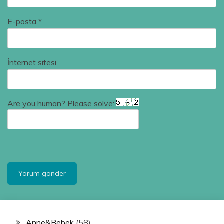
E-posta
*
İnternet sitesi
Are you human? Please solve:
Anne&Bebek
(58)