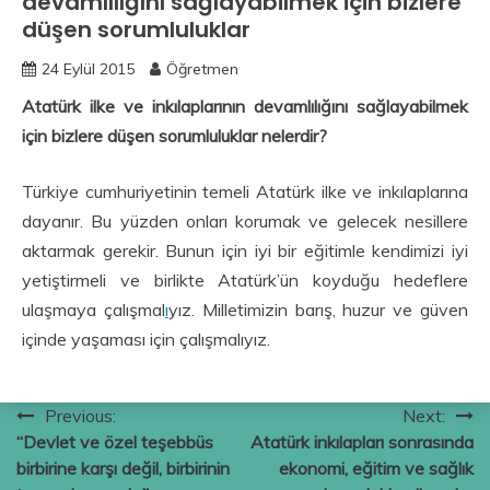
devamlılığını sağlayabilmek için bizlere
düşen sorumluluklar
24 Eylül 2015
Öğretmen
Atatürk ilke ve inkılaplarının devamlılığını sağlayabilmek
için bizlere düşen sorumluluklar nelerdir?
Türkiye cumhuriyetinin temeli Atatürk ilke ve inkılaplarına
dayanır. Bu yüzden onları korumak ve gelecek nesillere
aktarmak gerekir. Bunun için iyi bir eğitimle kendimizi iyi
yetiştirmeli ve birlikte Atatürk’ün koyduğu hedeflere
ulaşmaya çalışmal
ı
yız. Milletimizin barış, huzur ve güven
içinde yaşaması için çalışmalıyız.
Yazı
Previous:
Next:
“Devlet ve özel teşebbüs
Atatürk inkılapları sonrasında
gezinmesi
birbirine karşı değil, birbirinin
ekonomi, eğitim ve sağlık