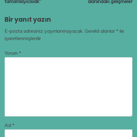
tamamlayıcısıdır.”
alanındaki gelişmeler
Bir yanıt yazın
E-posta adresiniz yayınlanmayacak.
Gerekli alanlar
*
ile
işaretlenmişlerdir
Yorum
*
Ad
*