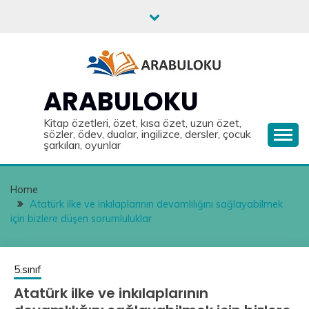
Skip
to
content
ARABULOKU
Kitap özetleri, özet, kısa özet, uzun özet,
sözler, ödev, dualar, ingilizce, dersler, çocuk
şarkıları, oyunlar
Home
Atatürk ilke ve inkılaplarının devamlılığını sağlayabilmek
için bizlere düşen sorumluluklar
5.sınıf
Atatürk ilke ve inkılaplarının