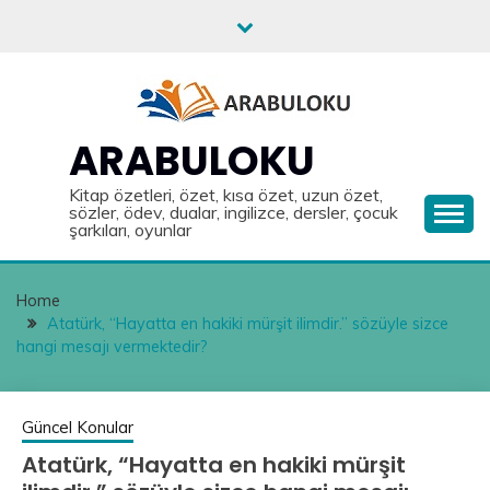
Skip
to
content
ARABULOKU
Kitap özetleri, özet, kısa özet, uzun özet,
sözler, ödev, dualar, ingilizce, dersler, çocuk
şarkıları, oyunlar
Home
Atatürk, “Hayatta en hakiki mürşit ilimdir.” sözüyle sizce
hangi mesajı vermektedir?
Güncel Konular
Atatürk, “Hayatta en hakiki mürşit