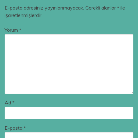
E-posta adresiniz yayınlanmayacak.
Gerekli alanlar
*
ile
işaretlenmişlerdir
Yorum
*
Ad
*
E-posta
*