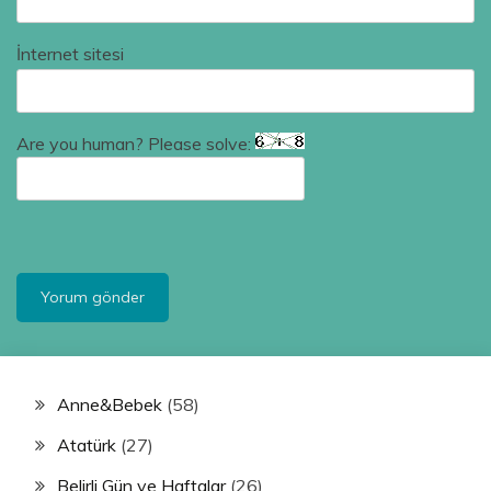
İnternet sitesi
Are you human? Please solve:
Anne&Bebek
(58)
Atatürk
(27)
Belirli Gün ve Haftalar
(26)