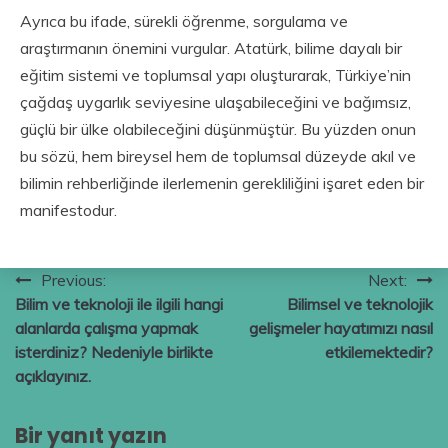
Ayrıca bu ifade, sürekli öğrenme, sorgulama ve
araştırmanın önemini vurgular. Atatürk, bilime dayalı bir
eğitim sistemi ve toplumsal yapı oluşturarak, Türkiye’nin
çağdaş uygarlık seviyesine ulaşabileceğini ve bağımsız,
güçlü bir ülke olabileceğini düşünmüştür. Bu yüzden onun
bu sözü, hem bireysel hem de toplumsal düzeyde akıl ve
bilimin rehberliğinde ilerlemenin gerekliliğini işaret eden bir
manifestodur.
Yazı
Previous:
Next:
Bilim ve teknoloji ile ilgili hangi
Bilimsel ve teknolojik
gezinmesi
alanlarda çalışma yapmak
gelişmeler hayatımızı nasıl
isterdiniz? Nedeniyle birlikte
etkilemektedir?
açıklayınız.
Bir yanıt yazın