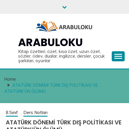
Skip
to
content
ARABULOKU
Kitap özetleri, özet, kısa özet, uzun özet,
sözler, ödev, dualar, ingilizce, dersler, çocuk
şarkıları, oyunlar
Home
ATATÜRK DÖNEMİ TÜRK DIŞ POLİTİKASI VE
ATATÜRK’ÜN ÖLÜMÜ
8.Sınıf
Ders Notları
ATATÜRK DÖNEMİ TÜRK DIŞ POLİTİKASI VE