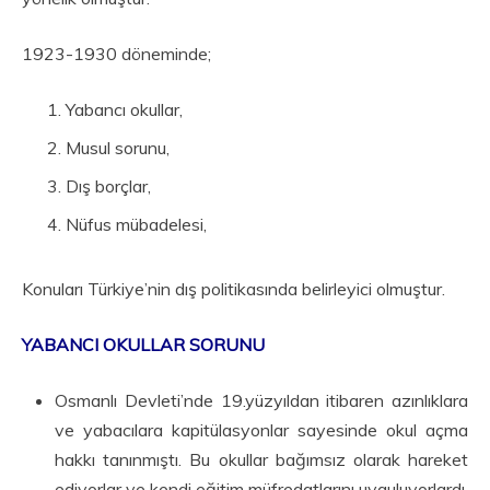
1923-1930 döneminde;
Yabancı okullar,
Musul sorunu,
Dış borçlar,
Nüfus mübadelesi,
Konuları Türkiye’nin dış politikasında belirleyici olmuştur.
YABANCI OKULLAR SORUNU
Osmanlı Devleti’nde 19.yüzyıldan itibaren azınlıklara
ve yabacılara kapitülasyonlar sayesinde okul açma
hakkı tanınmıştı. Bu okullar bağımsız olarak hareket
ediyorlar ve kendi eğitim müfredatlarını uyguluyorlardı.