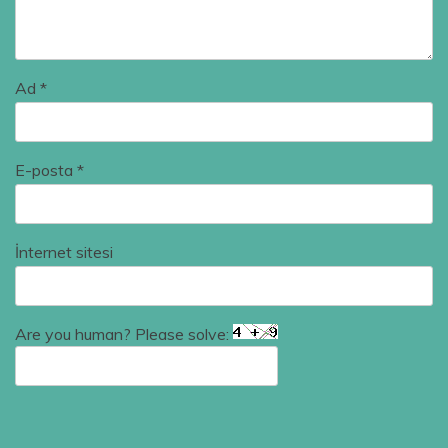
Ad
*
E-posta
*
İnternet sitesi
Are you human? Please solve: