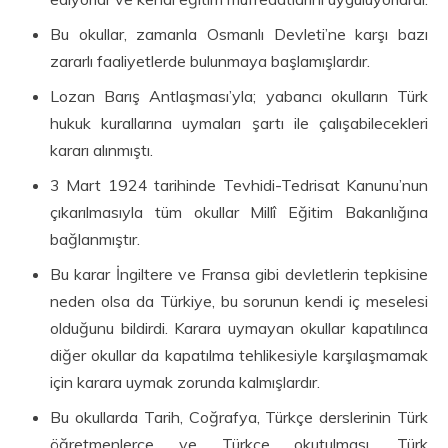
Bu okullar, zamanla Osmanlı Devleti’ne karşı bazı
zararlı faaliyetlerde bulunmaya başlamışlardır.
Lozan Barış Antlaşması’yla; yabancı okulların Türk
hukuk kurallarına uymaları şartı ile çalışabilecekleri
kararı alınmıştı.
3 Mart 1924 tarihinde Tevhidi-Tedrisat Kanunu’nun
çıkarılmasıyla tüm okullar Millî Eğitim Bakan­lığına
bağlanmıştır.
Bu karar İngiltere ve Fransa gibi devletlerin tepkisine
neden olsa da Türkiye, bu sorunun kendi iç meselesi
olduğunu bildirdi. Karara uymayan okullar kapatılınca
diğer okullar da kapatılma tehlikesiyle karşılaşmamak
için karara uymak zorunda kalmışlardır.
Bu okullarda Tarih, Coğrafya, Türkçe derslerinin Türk
öğretmen­lerce ve Türkçe okutulması, Türk