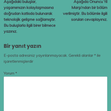
Aşağıdaki buluşlar,
Aşağıda Onuncu Yıl
gezinmesi
yaşamımızın kolaylaşmasına
Marşı’ndan bir bölüm
doğrudan katkıda bulunarak
verilmiştir. Bu bölümle ilgili
teknolojik gelişme sağlamıştır.
soruları cevaplayınız.
Bu buluşlarla ilgili birer bilmece
yazınız.
Bir yanıt yazın
E-posta adresiniz yayınlanmayacak.
Gerekli alanlar
*
ile
işaretlenmişlerdir
Yorum
*