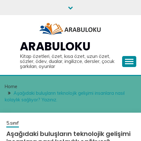
Skip
to
content
ARABULOKU
Kitap özetleri, özet, kısa özet, uzun özet,
sözler, ödev, dualar, ingilizce, dersler, çocuk
şarkıları, oyunlar
Home
Aşağıdaki buluşların teknolojik gelişimi insanlara nasıl
kolaylık sağlıyor? Yazınız.
5.sınıf
Aşağıdaki buluşların teknolojik gelişimi