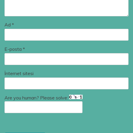
Ad
*
E-posta
*
İnternet sitesi
Are you human? Please solve: