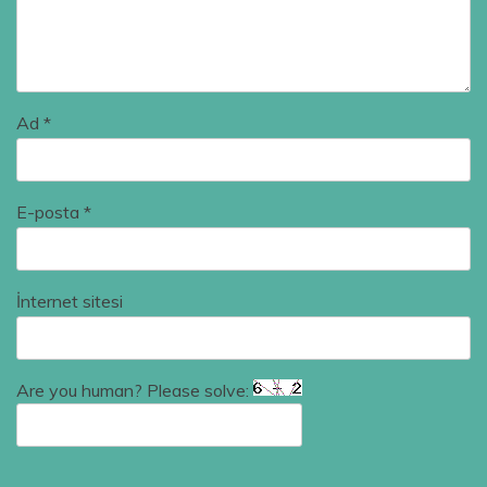
Ad
*
E-posta
*
İnternet sitesi
Are you human? Please solve: