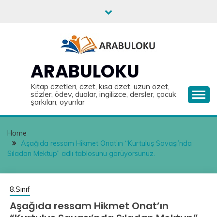
Skip
to
content
ARABULOKU
Kitap özetleri, özet, kısa özet, uzun özet,
sözler, ödev, dualar, ingilizce, dersler, çocuk
şarkıları, oyunlar
Home
Aşağıda ressam Hikmet Onat’ın “Kurtuluş Savaşı’nda
Sıladan Mektup” adlı tablosunu görüyorsunuz.
8.Sınıf
Aşağıda ressam Hikmet Onat’ın