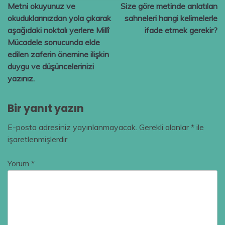
Metni okuyunuz ve
Size göre metinde anlatılan
gezinmesi
okuduklarınızdan yola çıkarak
sahneleri hangi kelimelerle
aşağıdaki noktalı yerlere Millî
ifade etmek gerekir?
Mücadele sonucunda elde
edilen zaferin önemine ilişkin
duygu ve düşüncelerinizi
yazınız.
Bir yanıt yazın
E-posta adresiniz yayınlanmayacak.
Gerekli alanlar
*
ile
işaretlenmişlerdir
Yorum
*