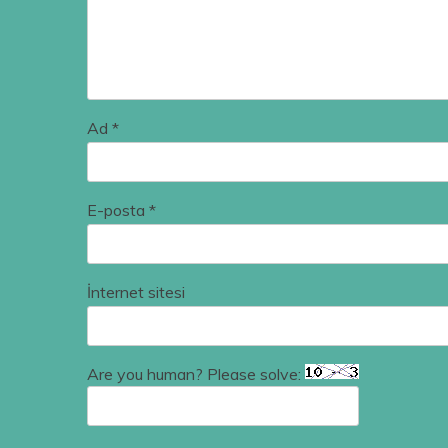
Ad
*
E-posta
*
İnternet sitesi
Are you human? Please solve: