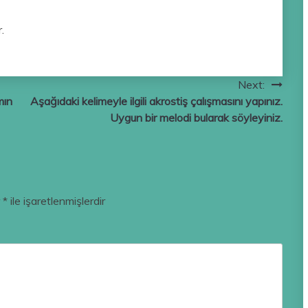
r.
Next:
mın
Aşağıdaki kelimeyle ilgili akrostiş çalışmasını yapınız.
Uygun bir melodi bularak söyleyiniz.
r
*
ile işaretlenmişlerdir