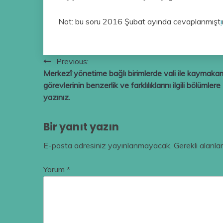
Not: bu soru 2016 Şubat ayında cevaplanmışt
ı
Yazı
Previous:
Merkezî yönetime bağlı birimlerde vali ile kaymaka
gezinmesi
görevlerinin benzerlik ve farklılıklarını ilgili bölümlere
yazınız.
Bir yanıt yazın
E-posta adresiniz yayınlanmayacak.
Gerekli alanla
Yorum
*