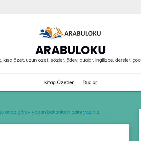
ARABULOKU
, kısa özet, uzun özet, sözler, ödev, dualar, ingilizce, dersler, çoc
Kitap Özetleri
Dualar
a şu anda görev yapan bakanların adını yazınız.