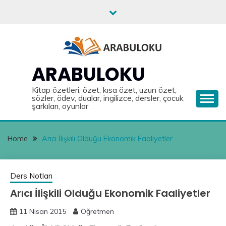
Skip
to
content
ARABULOKU
Kitap özetleri, özet, kısa özet, uzun özet,
sözler, ödev, dualar, ingilizce, dersler, çocuk
şarkıları, oyunlar
Home
Arıcı İlişkili Olduğu Ekonomik Faaliyetler
Ders Notları
Arıcı İlişkili Olduğu Ekonomik Faaliyetler
11 Nisan 2015
Öğretmen