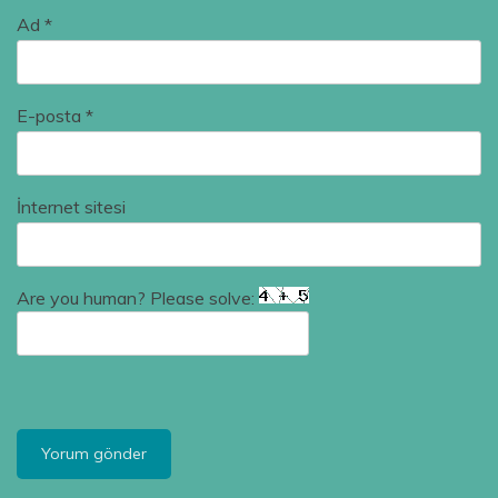
Ad
*
E-posta
*
İnternet sitesi
Are you human? Please solve: