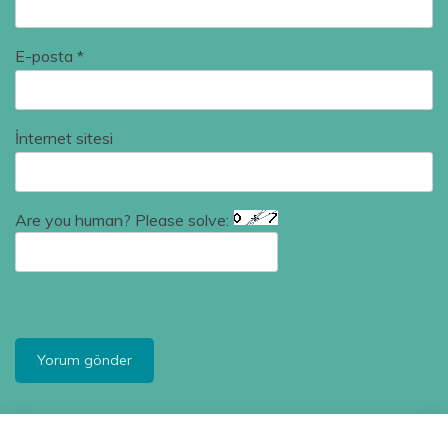
E-posta
*
İnternet sitesi
Are you human? Please solve: