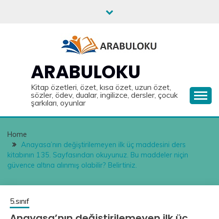
Skip
to
content
ARABULOKU
Kitap özetleri, özet, kısa özet, uzun özet,
sözler, ödev, dualar, ingilizce, dersler, çocuk
şarkıları, oyunlar
Home
Anayasa’nın değiştirilemeyen ilk üç maddesini ders
kitabının 135. Sayfasından okuyunuz. Bu maddeler niçin
güvence altına alınmış olabilir? Belirtiniz.
5.sınıf
Anayasa’nın değiştirilemeyen ilk üç