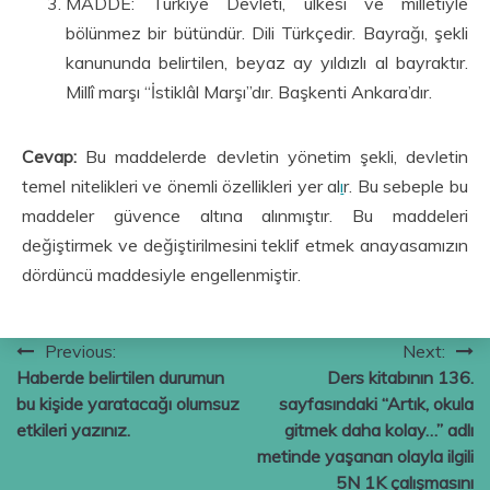
MADDE: Türkiye Devleti, ülkesi ve milletiyle
bölünmez bir bütündür. Dili Türkçedir. Bayrağı, şekli
kanununda belirtilen, beyaz ay yıldızlı al bayraktır.
Millî marşı “İstiklâl Marşı”dır. Başkenti Ankara’dır.
Cevap:
Bu maddelerde devletin yönetim şekli, devletin
temel nitelikleri ve önemli özellikleri yer al
ı
r. Bu sebeple bu
maddeler güvence altına alınmıştır. Bu maddeleri
değiştirmek ve değiştirilmesini teklif etmek anayasamızın
dördüncü maddesiyle engellenmiştir.
Yazı
Previous:
Next:
Haberde belirtilen durumun
Ders kitabının 136.
gezinmesi
bu kişide yaratacağı olumsuz
sayfasındaki “Artık, okula
etkileri yazınız.
gitmek daha kolay…” adlı
metinde yaşanan olayla ilgili
5N 1K çalışmasını