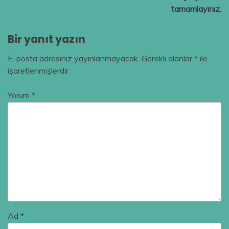
tamamlayınız.
Bir yanıt yazın
E-posta adresiniz yayınlanmayacak.
Gerekli alanlar
*
ile
işaretlenmişlerdir
Yorum
*
Ad
*