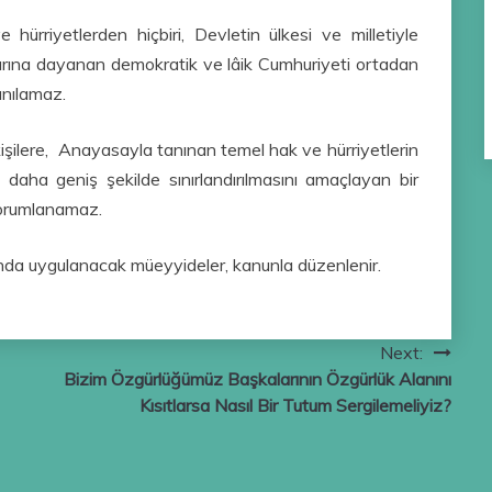
iyetlerden hiçbiri, Devletin ülkesi ve milletiyle
rına dayanan demokratik ve lâik Cumhuriyeti ortadan
anılamaz.
şilere, Anayasayla tanınan temel hak ve hürriyetlerin
daha geniş şekilde sınırlandırılmasını amaçlayan bir
yorumlanamaz.
ında uygulanacak müeyyideler, kanunla düzenlenir.
Next:
Bizim Özgürlüğümüz Başkalarının Özgürlük Alanını
Kısıtlarsa Nasıl Bir Tutum Sergilemeliyiz?