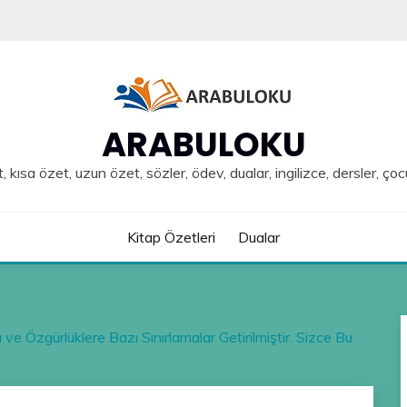
ARABULOKU
, kısa özet, uzun özet, sözler, ödev, dualar, ingilizce, dersler, çoc
Kitap Özetleri
Dualar
e Özgürlüklere Bazı Sınırlamalar Getirilmiştir. Sizce Bu