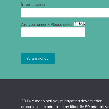
İnternet sitesi
Are you human? Please solve:
2014 Yılından beri yayım hayatına devam eden
arabuloku.com adresinde an itibari ile 80 adet alt v