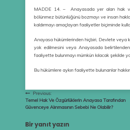
MADDE 14. – Anayasada yer alan hak ve hürr
bölünmez bütünlüğünü bozmayı ve insan hakla
kaldırmayı amaçlayan faaliyetler biçiminde kull
Anayasa hükümlerinden hiçbiri, Devlete veya ki
yok edilmesini veya Anayasada belirtilenden 
faaliyette bulunmayı mümkün kılacak şekilde 
Bu hükümlere aykırı faaliyette bulunanlar hakk
Yazı
Previous:
Temel Hak Ve Özgürlüklerin Anayasa Tarafından
gezinmesi
Güvenceye Alınmasının Sebebi Ne Olabilir?
Bir yanıt yazın