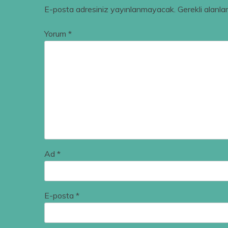
E-posta adresiniz yayınlanmayacak.
Gerekli alanla
Yorum
*
Ad
*
E-posta
*