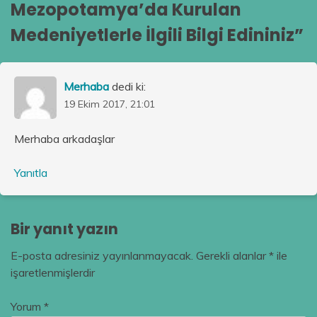
Mezopotamya’da Kurulan
Medeniyetlerle İlgili Bilgi Edininiz
”
Merhaba
dedi ki:
19 Ekim 2017, 21:01
Merhaba arkadaşlar
Yanıtla
Bir yanıt yazın
E-posta adresiniz yayınlanmayacak.
Gerekli alanlar
*
ile
işaretlenmişlerdir
Yorum
*