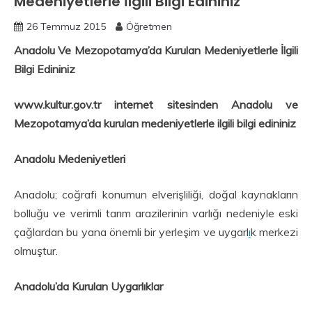
Medeniyetlerle İlgili Bilgi Edininiz
26 Temmuz 2015
Öğretmen
Anadolu Ve Mezopotamya’da Kurulan Medeniyetlerle İlgili
Bilgi Edininiz
www.kultur.gov.tr internet sitesinden Anadolu ve
Mezopotamya’da kurulan medeniyetlerle ilgili bilgi edininiz
Anadolu Medeniyetleri
Anadolu; coğrafi konumun elverişliliği, doğal kaynakların
bolluğu ve verimli tarım arazilerinin varlığı nedeniyle eski
çağlardan bu yana önemli bir yerleşim ve uygarl
ı
k merkezi
olmuştur.
Anadolu’da Kurulan Uygarlıklar