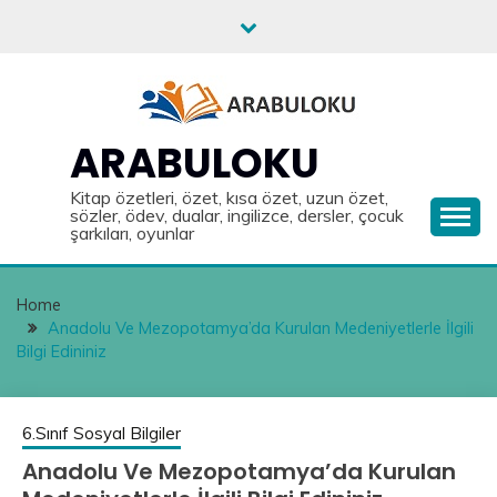
Skip
to
content
ARABULOKU
Kitap özetleri, özet, kısa özet, uzun özet,
sözler, ödev, dualar, ingilizce, dersler, çocuk
şarkıları, oyunlar
Home
Anadolu Ve Mezopotamya’da Kurulan Medeniyetlerle İlgili
Bilgi Edininiz
6.Sınıf Sosyal Bilgiler
Anadolu Ve Mezopotamya’da Kurulan