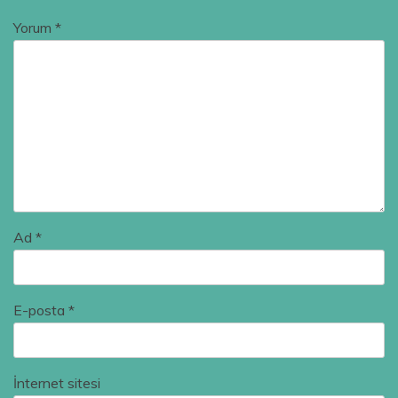
Yorum
*
Ad
*
E-posta
*
İnternet sitesi