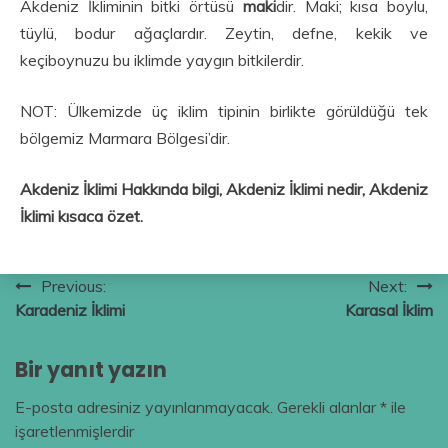
Akdeniz İkliminin bitki örtüsü
maki
dir. Maki; kısa boylu,
tüylü, bodur ağaçlardır. Zeytin, defne, kekik ve
keçiboynuzu bu iklimde yaygın bitkilerdir.
NOT: Ülkemizde üç iklim tipinin birlikte görüldüğü tek
bölgemiz Marmara Bölgesi’dir.
Akdeniz İklimi Hakkında bilgi, Akdeniz İklimi nedir, Akdeniz
İklimi kısaca özet.
Yazı
Previous:
Next:
Karadeniz İklimi
Karasal İklim
gezinmesi
Bir yanıt yazın
E-posta adresiniz yayınlanmayacak.
Gerekli alanlar
*
ile
işaretlenmişlerdir