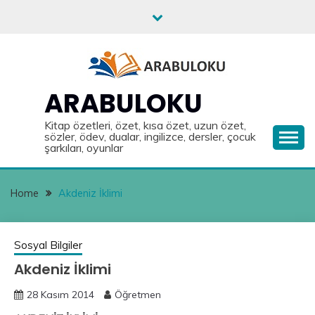
Skip
to
content
ARABULOKU
Kitap özetleri, özet, kısa özet, uzun özet,
sözler, ödev, dualar, ingilizce, dersler, çocuk
şarkıları, oyunlar
Home
Akdeniz İklimi
Sosyal Bilgiler
Akdeniz İklimi
28 Kasım 2014
Öğretmen