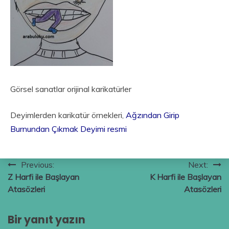
Görsel sanatlar orijinal karikatürler
Deyimlerden karikatür örnekleri,
Ağzından Girip
Burnundan Çıkmak Deyimi resmi
Yazı
Previous:
Next:
Z Harfi ile Başlayan
K Harfi ile Başlayan
gezinmesi
Atasözleri
Atasözleri
Bir yanıt yazın