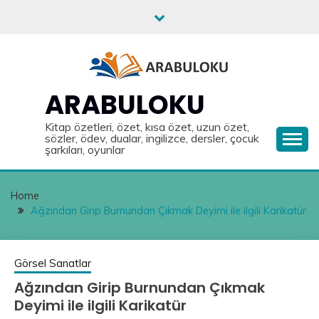
Skip
to
content
ARABULOKU
Kitap özetleri, özet, kısa özet, uzun özet,
sözler, ödev, dualar, ingilizce, dersler, çocuk
şarkıları, oyunlar
Home
Ağzından Girip Burnundan Çıkmak Deyimi ile ilgili Karikatür
Görsel Sanatlar
Ağzından Girip Burnundan Çıkmak
Deyimi ile ilgili Karikatür