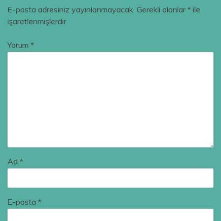
E-posta adresiniz yayınlanmayacak.
Gerekli alanlar
*
ile
işaretlenmişlerdir
Yorum
*
Ad
*
E-posta
*