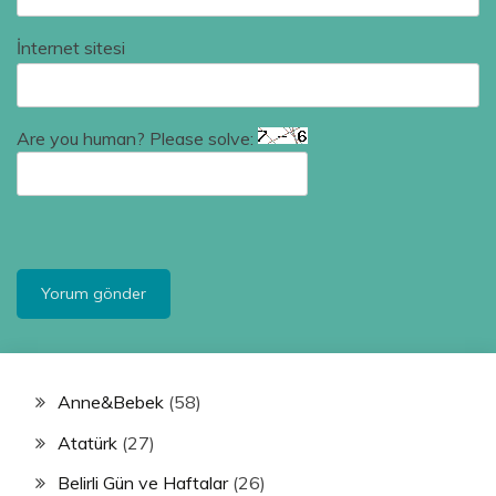
İnternet sitesi
Are you human? Please solve:
Anne&Bebek
(58)
Atatürk
(27)
Belirli Gün ve Haftalar
(26)