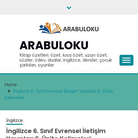
Skip
to
content
ARABULOKU
Kitap özetleri, özet, kısa özet, uzun özet,
sözler, ödev, dualar, ingilizce, dersler, çocuk
şarkıları, oyunlar
Home
İngilizce 6. Sınıf Evrensel İletişim Yayınları 6. Ünite
Kelimeleri
İngilizce
İngilizce 6. Sınıf Evrensel İletişim