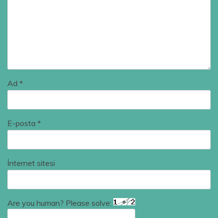
Ad
*
E-posta
*
İnternet sitesi
Are you human? Please solve: