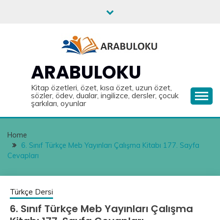
Skip
to
content
ARABULOKU
Kitap özetleri, özet, kısa özet, uzun özet,
sözler, ödev, dualar, ingilizce, dersler, çocuk
şarkıları, oyunlar
Home
6. Sınıf Türkçe Meb Yayınları Çalışma Kitabı 177. Sayfa
Cevapları
Türkçe Dersi
6. Sınıf Türkçe Meb Yayınları Çalışma