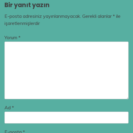
Bir yanıt yazın
E-posta adresiniz yayınlanmayacak.
Gerekli alanlar
*
ile
işaretlenmişlerdir
Yorum
*
Ad
*
E-posta
*