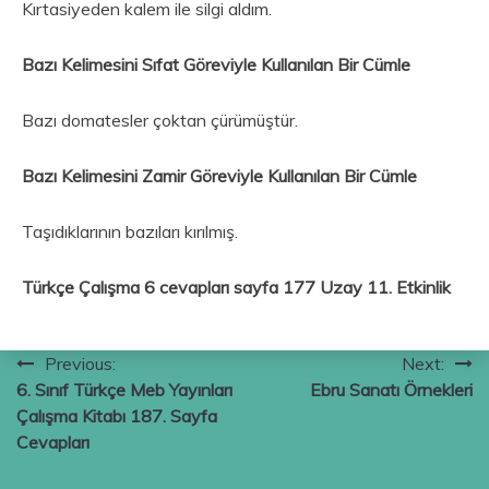
Kırtasiyeden kalem ile silgi aldım.
Bazı Kelimesini Sıfat Göreviyle Kullanılan Bir Cümle
Bazı domatesler çoktan çürümüştür.
Bazı Kelimesini Zamir Göreviyle Kullanılan Bir Cümle
Taşıdıklarının bazıları kırılmış.
Türkçe Çalışma 6 cevapları sayfa 177 Uzay 11. Etkinlik
Yazı
Previous:
Next:
6. Sınıf Türkçe Meb Yayınları
Ebru Sanatı Örnekleri
gezinmesi
Çalışma Kitabı 187. Sayfa
Cevapları