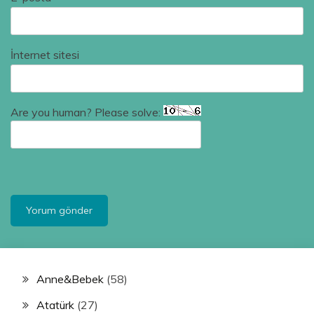
İnternet sitesi
Are you human? Please solve:
Anne&Bebek
(58)
Atatürk
(27)