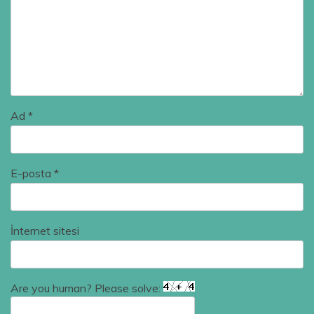
Ad
*
E-posta
*
İnternet sitesi
Are you human? Please solve: