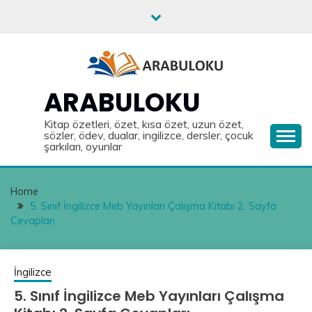
Skip
to
content
ARABULOKU
Kitap özetleri, özet, kısa özet, uzun özet,
sözler, ödev, dualar, ingilizce, dersler, çocuk
şarkıları, oyunlar
Home
5. Sınıf İngilizce Meb Yayınları Çalışma Kitabı 2. Sayfa
Cevapları
İngilizce
5. Sınıf İngilizce Meb Yayınları Çalışma