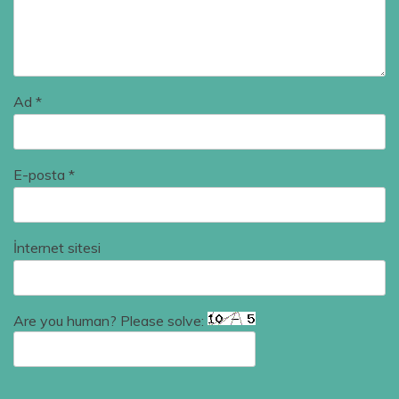
Ad
*
E-posta
*
İnternet sitesi
Are you human? Please solve: