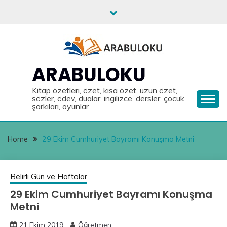
Skip
to
content
ARABULOKU
Kitap özetleri, özet, kısa özet, uzun özet,
sözler, ödev, dualar, ingilizce, dersler, çocuk
şarkıları, oyunlar
Home
29 Ekim Cumhuriyet Bayramı Konuşma Metni
Belirli Gün ve Haftalar
29 Ekim Cumhuriyet Bayramı Konuşma
Metni
21 Ekim 2019
Öğretmen