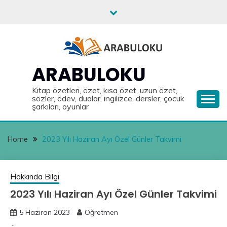
Skip
to
content
ARABULOKU
Kitap özetleri, özet, kısa özet, uzun özet,
sözler, ödev, dualar, ingilizce, dersler, çocuk
şarkıları, oyunlar
Home
2023 Yılı Haziran Ayı Özel Günler Takvimi
Hakkında Bilgi
2023 Yılı Haziran Ayı Özel Günler Takvimi
5 Haziran 2023
Öğretmen