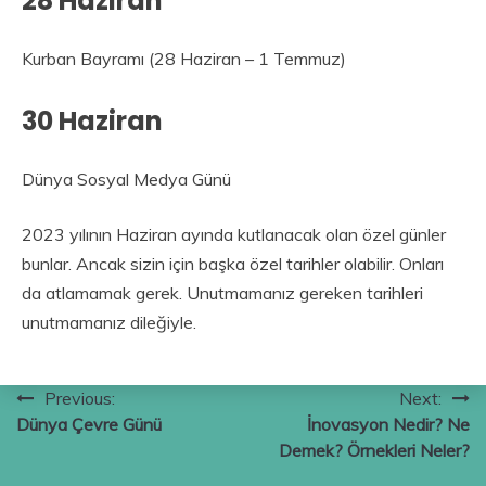
28 Haziran
Kurban Bayramı (28 Haziran – 1 Temmuz)
30 Haziran
Dünya Sosyal Medya Günü
2023 yılının Haziran ayında kutlanacak olan özel günler
bunlar. Ancak sizin için başka özel tarihler olabilir. Onları
da atlamamak gerek. Unutmamanız gereken tarihleri
unutmamanız dileğiyle.
Yazı
Previous:
Next:
Dünya Çevre Günü
İnovasyon Nedir? Ne
gezinmesi
Demek? Örnekleri Neler?