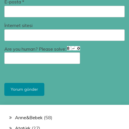
E-posta
*
İnternet sitesi
Are you human? Please solve:
Anne&Bebek
(58)
Atatürk
(27)