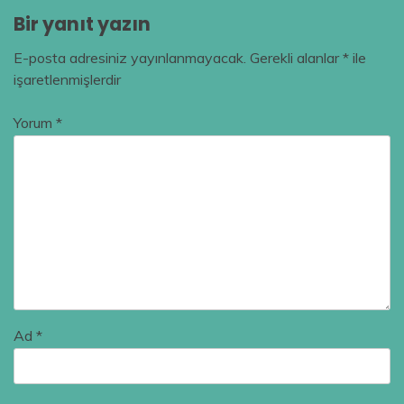
Bir yanıt yazın
E-posta adresiniz yayınlanmayacak.
Gerekli alanlar
*
ile
işaretlenmişlerdir
Yorum
*
Ad
*