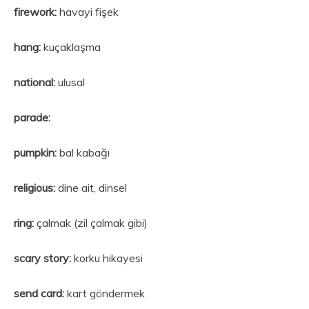
firework:
havayi fişek
hang:
kuçaklaşma
national:
ulusal
parade:
pumpkin:
bal kabağı
religious:
dine ait, dinsel
ring:
çalmak (zil çalmak gibi)
scary story:
korku hikayesi
send card:
kart göndermek