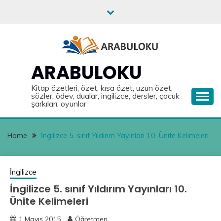
Skip
to
content
ARABULOKU
Kitap özetleri, özet, kısa özet, uzun özet,
sözler, ödev, dualar, ingilizce, dersler, çocuk
şarkıları, oyunlar
Home
İngilizce 5. sınıf Yıldırım Yayınları 10. Ünite Kelimeleri
İngilizce
İngilizce 5. sınıf Yıldırım Yayınları 10.
Ünite Kelimeleri
1 Mayıs 2015
Öğretmen