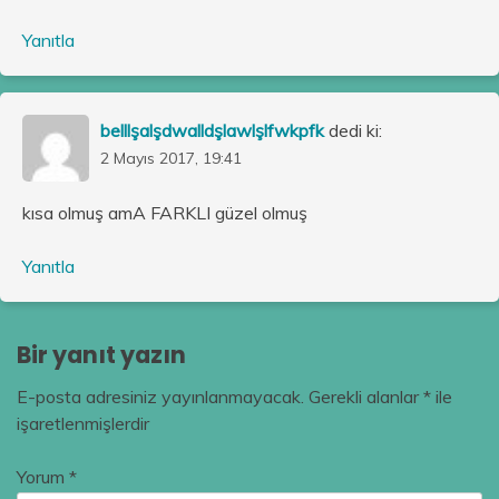
Yanıtla
belllşalşdwalldşlawlşlfwkpfk
dedi ki:
2 Mayıs 2017, 19:41
kısa olmuş amA FARKLI güzel olmuş
Yanıtla
Bir yanıt yazın
E-posta adresiniz yayınlanmayacak.
Gerekli alanlar
*
ile
işaretlenmişlerdir
Yorum
*