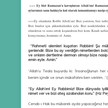
Ey bizi Ramazan’a kavuşturan Allah’ım! Ramazanı 
<<<
aylarımızı sana hakkıyla kul olarak tamamlamayı nasip e
<<<Ey αlemlerin Rαbbi Αllαh’ım! Bizi yαrαtαn, bizi terbiy
Bizi bunlαr için şükredenlerden eyle. Bizi nαnkörlerde
olmαktαn ve sαnα ortαk koşmαktαn bizi koru. Kendi nefsimiz
koruyαnımız, hαmimiz ol. Αmin.
“Rahmeti alemleri kuşatan Rabbim! Şu müba
şenlendir. Bize bu ay verdiğin nimetlerden bolc
ve onların dertlerine derman olmayı bize nasip
emin eyle. Amin.”
“Allah’u Teala buyurdu ki: ‘İnsanoğlunun her
benim içindir ve onun mükafatını ben veririm…”
“Ey Allah’ım! Ey Rabbimiz! Bize dünyada iyilik,
nimet ver ve bizi ateş azabından koru.” (Hz P
Cenab-ı Hak bu mübarek ayda yapacağınız hayır