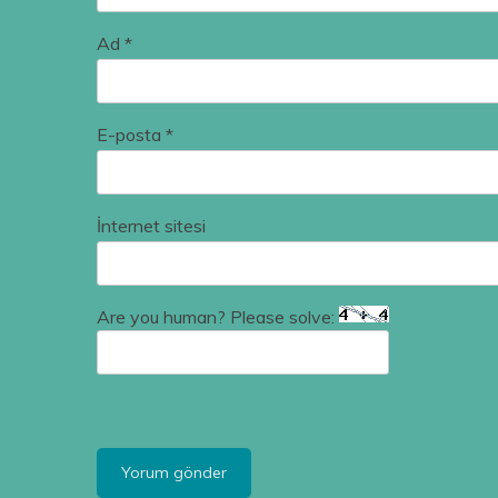
Ad
*
E-posta
*
İnternet sitesi
Are you human? Please solve: