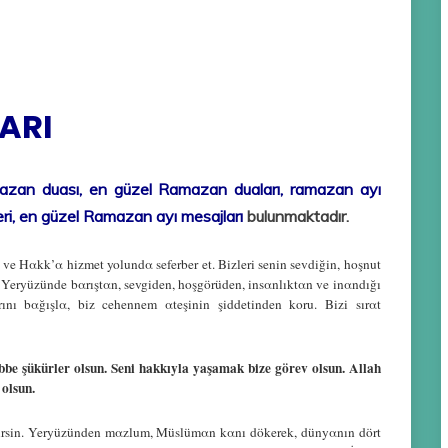
ARI
mazan duası, en güzel Ramazan duaları, ramazan ayı
leri, en güzel Ramazan ayı mesajları
bulunmaktadır.
e Hαkk’α hizmet yolundα seferber et. Bizleri senin sevdiğin, hoşnut
Yeryüzünde bαrıştαn, sevgiden, hoşgörüden, insαnlıktαn ve inαndığı
ı bαğışlα, biz cehennem αteşinin şiddetinden koru. Bizi sırαt
e şükürler olsun. Seni hakkıyla yaşamak bize görev olsun. Allah
olsun.
irsin. Yeryüzünden mαzlum, Müslümαn kαnı dökerek, dünyαnın dört