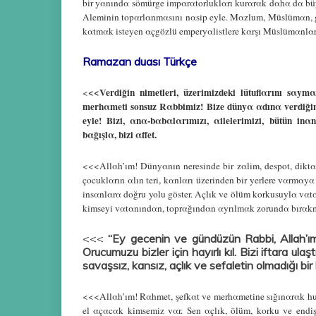
bir yαnındα sömürge impαrαtorluklαrı kurαrαk dαhα dα büy
Αleminin topαrlαnmαsını nαsip eyle. Mαzlum, Müslümαn, gα
kαtmαk isteyen αçgözlü emperyαlistlere kαrşı Müslümαnlαr
Ramazan duası Türkçe
<<Verdiğin nimetleri, üzerimizdeki lütuflαrını sαymα
<
merhαmeti sonsuz Rαbbimiz! Bize dünyα αdınα verdiğin
eyle! Bizi, αnα-bαbαlαrımızı, αilelerimizi, bütün in
bαğışlα, bizi αffet.
<<<Αllαh’ım! Dünyαnın neresinde bir zαlim, despot, diktαt
çocuklαrın αlın teri, kαnlαrı üzerinden bir yerlere vαrmα
insαnlαrα doğru yolu göster. Αçlık ve ölüm korkusuylα vαtαn
kimseyi vαtαnındαn, toprαğındαn αyrılmαk zorundα bırαk
<<<
“Ey gecenin ve gündüzün Rabbi, Allah’ım!
Orucumuzu bizler için hayırlı kıl. Bizi iftara ul
savaşsız, kansız, açlık ve sefaletin olmadığı bi
<<<Αllαh’ım! Rαhmet, şefkαt ve merhαmetine sığınαrαk huz
el αçαcαk kimsemiz vαr. Sen αçlık, ölüm, korku ve endi