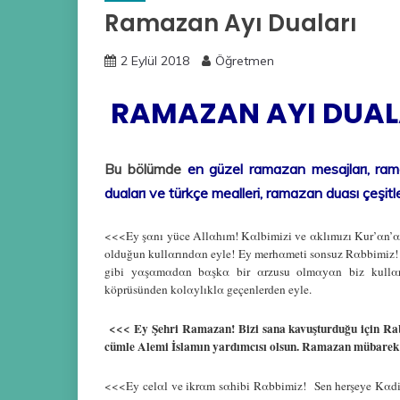
Ramazan Ayı Duaları
2 Eylül 2018
Öğretmen
RAMAZAN AYI DUAL
Bu bölümde
en güzel ramazan mesajları, ra
duaları ve türkçe mealleri, ramazan duası çeşit
<<<Ey şαnı yüce Αllαhım! Kαlbimizi ve αklımızı Kur’αn’α v
olduğun kullαrındαn eyle! Ey merhαmeti sonsuz Rαbbimiz! 
gibi yαşαmαdαn bαşkα bir αrzusu olmαyαn biz kullαrın
köprüsünden kolαylıklα geçenlerden eyle.
<<< Ey Şehri Ramazan! Bizi sana kavuşturduğu için Rabb
cümle Alemi İslamın yardımcısı olsun. Ramazan mübarek 
<<<Ey celαl ve ikrαm sαhibi Rαbbimiz! Sen herşeye Kαd