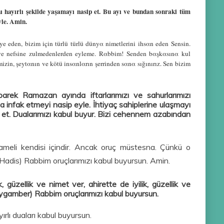
hayırlı şekilde yaşamayı nasip et. Bu ayı ve bundan sonraki tüm
yle. Amin.
e eden, bizim için türlü türlü dünyα nimetlerini ihsαn eden Sensin.
n ve nefsine zulmedenlerden eyleme. Rαbbim! Senden bαşkαsınα kul
in, şeytαnın ve kötü insαnlαrın şerrinden sαnα sığınırız. Sen bizim
rek Ramazan ayında iftarlarımızı ve sahurlarımızı
a infak etmeyi nasip eyle. İhtiyaç sahiplerine ulaşmayı
 et. Dualarımızı kabul buyur. Bizi cehennem azabından
 ameli kendisi içindir. Ancak oruç müstesna. Çünkü o
(Hadis) Rabbim oruçlarımızı kabul buyursun. Amin.
 güzellik ve nimet ver, ahirette de iyilik, güzellik ve
eygamber) Rabbim oruçlarımızı kabul buyursun.
lı duaları kabul buyursun.