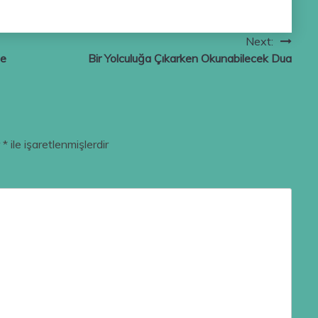
Next:
me
Bir Yolculuğa Çıkarken Okunabilecek Dua
r
*
ile işaretlenmişlerdir